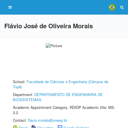
Flávio José de Oliveira Morais
School:
Faculdade de Ciências e Engenharia (Câmpus de
Tupã)
Department:
DEPARTAMENTO DE ENGENHARIA DE
BIOSSISTEMAS
Academic Appointment Category: RDIDP Academic title: MS-
3.2
Contact:
flavio.morais@unesp.br
Orcid
CV Lattes
Google Scholar