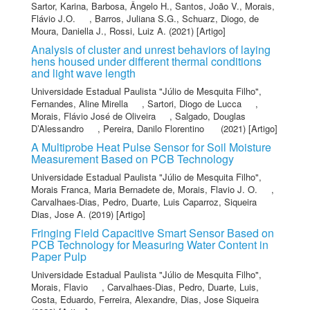
Sartor, Karina
,
Barbosa, Ângelo H.
,
Santos, João V.
,
Morais,
Flávio J.O.
,
Barros, Juliana S.G.
,
Schuarz, Diogo
,
de
Moura, Daniella J.
,
Rossi, Luiz A.
(2021) [Artigo]
Analysis of cluster and unrest behaviors of laying
hens housed under different thermal conditions
and light wave length
Universidade Estadual Paulista "Júlio de Mesquita Filho"
,
Fernandes, Aline Mirella
,
Sartori, Diogo de Lucca
,
Morais, Flávio José de Oliveira
,
Salgado, Douglas
D’Alessandro
,
Pereira, Danilo Florentino
(2021) [Artigo]
A Multiprobe Heat Pulse Sensor for Soil Moisture
Measurement Based on PCB Technology
Universidade Estadual Paulista "Júlio de Mesquita Filho"
,
Morais Franca, Maria Bernadete de
,
Morais, Flavio J. O.
,
Carvalhaes-Dias, Pedro
,
Duarte, Luis Caparroz
,
Siqueira
Dias, Jose A.
(2019) [Artigo]
Fringing Field Capacitive Smart Sensor Based on
PCB Technology for Measuring Water Content in
Paper Pulp
Universidade Estadual Paulista "Júlio de Mesquita Filho"
,
Morais, Flavio
,
Carvalhaes-Dias, Pedro
,
Duarte, Luis
,
Costa, Eduardo
,
Ferreira, Alexandre
,
Dias, Jose Siqueira