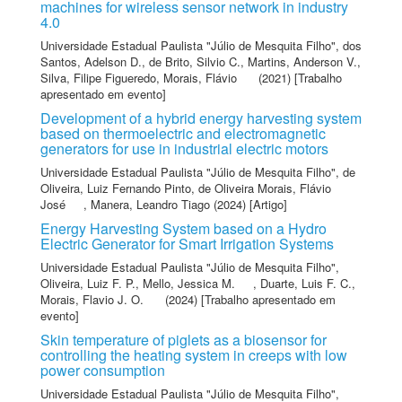
machines for wireless sensor network in industry
4.0
Universidade Estadual Paulista "Júlio de Mesquita Filho"
,
dos
Santos, Adelson D.
,
de Brito, Silvio C.
,
Martins, Anderson V.
,
Silva, Filipe Figueredo
,
Morais, Flávio
(2021) [Trabalho
apresentado em evento]
Development of a hybrid energy harvesting system
based on thermoelectric and electromagnetic
generators for use in industrial electric motors
Universidade Estadual Paulista "Júlio de Mesquita Filho"
,
de
Oliveira, Luiz Fernando Pinto
,
de Oliveira Morais, Flávio
José
,
Manera, Leandro Tiago
(2024) [Artigo]
Energy Harvesting System based on a Hydro
Electric Generator for Smart Irrigation Systems
Universidade Estadual Paulista "Júlio de Mesquita Filho"
,
Oliveira, Luiz F. P.
,
Mello, Jessica M.
,
Duarte, Luis F. C.
,
Morais, Flavio J. O.
(2024) [Trabalho apresentado em
evento]
Skin temperature of piglets as a biosensor for
controlling the heating system in creeps with low
power consumption
Universidade Estadual Paulista "Júlio de Mesquita Filho"
,