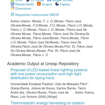
ResearcherID
Scopus
Fapesp
Dimensions
Repositório Institucional UNESP
Author citation:
Morais, F. J. O.;Morais, Flavio Jose
Oliveira;Morais, F.O;Morais, F.O.;Morais, Flavio J.O.;Morais,
Flávio J. O.;Morais, Flavio J. O.;Morais, Flávio;José De
Oliveira Morais, Flávio;Morais, Flávio José De Oliveira;De
Oliveira Morais, Flávio José;Morais, Flavio;Morais, Flávio
J.O.;Morais, Flávio José De;Morais, Flavio Jose De
Oliveira;Flávio José De Oliveira Morais;Prof. Dr. Flávio José
De Oliveira Morais;Morais, Prof. Dr. Flávio José De
Oliveira;Morais, Flàvio J. O.
Academic Output at Unesp Repository
Proposal of LED-based linear lighting systems
with low power consumption and high light
distribution for laying hens
Universidade Estadual Paulista "Júlio de Mesquita Filho"
,
Granja Barros, Juliana de Souza
,
Santos Barros, Tarcio
Andre dos
,
Oliveira Morais, Flavio Jose de
,
Sartor, Karina
,
Rossi, Luiz Antonio
(2020) [Artigo]
Thermoelectric energy harvesting on rotation