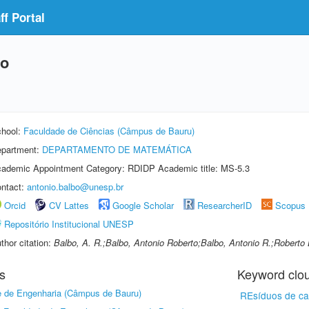
f Portal
bo
hool:
Faculdade de Ciências (Câmpus de Bauru)
partment:
DEPARTAMENTO DE MATEMÁTICA
ademic Appointment Category: RDIDP Academic title: MS-5.3
ntact:
antonio.balbo@unesp.br
Orcid
CV Lattes
Google Scholar
ResearcherID
Scopus
Repositório Institucional UNESP
thor citation:
Balbo, A. R.;Balbo, Antonio Roberto;Balbo, Antonio R.;Roberto
s
Keyword clo
 de Engenharia (Câmpus de Bauru)
REsíduos de ca