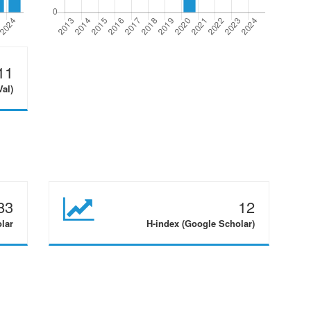
11
Val)
83
12
olar
H-index (Google Scholar)