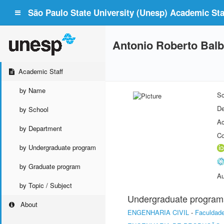
São Paulo State University (Unesp) Academic Staf
Antonio Roberto Bal
Academic Staff
by Name
Sc
De
by School
Ac
by Department
Co
by Undergraduate program
by Graduate program
Au
by Topic / Subject
Undergraduate program
About
ENGENHARIA CIVIL
-
Faculdade