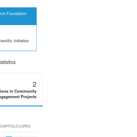
rch Foundation
entific Initiation
tistics
2
tions in Community
gagement Projects