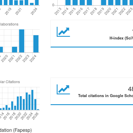
H-index (Sci
4
Total citations in Google Sch
ation (Fapesp)