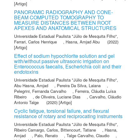
[Artigo]
PANORAMIC RADIOGRAPHY AND CONE-
BEAM COMPUTED TOMOGRAPHY TO
MEASURE DISTANCES BETWEEN ROOT
APEXES AND ANATOMICAL STRUCTURES
Universidade Estadual Paulista "Júlio de Mesquita Filho"
,
Ferrari, Carlos Henrique
,
Hasna, Amjad Abu
(2022)
[Artigo]
Effect of sodium hypochlorite solution and gel
with/without passive ultrasonic irrigation on
Enterococcus faecalis, Escherichia coli and their
endotoxins
Universidade Estadual Paulista "Júlio de Mesquita Filho"
,
Abu Hasna, Amjad
,
Pereira Da Silva, Laiana
,
Pelegrini, Fernanda Carvalho
,
Ferreira, Cláudia Luísa
Ribeiro
,
de Oliveira, Luciane Dias
,
Carvalho, Cláudio
Antonio Talge
(2020) [Artigo]
Cyclic fatigue, torsional failure, and flexural
resistance of rotary and reciprocating instruments
Universidade Estadual Paulista "Júlio de Mesquita Filho"
,
Ribeiro Camargo, Carlos
,
Bittencourt, Tatiane
,
Hasna,
Amjad
,
Palo, Renato
,
Talge Carvalho, Claudio
,