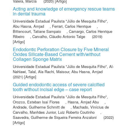
Valera, Marcia
(2020) [Artigo]
Acting and knowledge of emergency rescue teams
in dental trauma
Universidade Estadual Paulista "Júlio de Mesquita Filho"
,
Abu Hasna, Amjad
,
Ferrari, Carlos Henrique
,
Bittencourt, Tatiane Sampaio
,
Camargo, Carlos Henrique
Ribeiro
,
Carvalho, Cláudio Antonio Talge
(2019)
[Artigo]
Endodontic Perforation Closure by Five Mineral
Oxides Silicate-Based Cement with/without
Collagen Sponge Matrix
Universidade Estadual Paulista "Júlio de Mesquita Filho"
,
Al-
Nahlawi, Talal
,
Ala Rachi, Maisour
,
Abu Hasna, Amjad
(2021) [Artigo]
Guided endodontic access of severe calcified
tooth without incisal edge – case report
Universidade Estadual Paulista "Júlio de Mesquita Filho"
,
Orozco, Esteban Isaí Flores
,
Hasna, Amjad Abu
,
Andrade, Guilherme Schmitt de
,
Machado, Vinícius de
Carvalho
,
Manhães Junior, Luiz Roberto Coutinho
,
Saavedra, Guilherme de Siqueira Ferreira Anzaloni
(2022)
[Artigo]