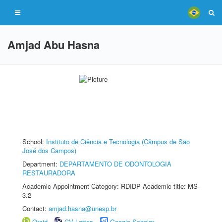
Amjad Abu Hasna
School:
Instituto de Ciência e Tecnologia (Câmpus de São
José dos Campos)
Department:
DEPARTAMENTO DE ODONTOLOGIA
RESTAURADORA
Academic Appointment Category: RDIDP Academic title: MS-
3.2
Contact:
amjad.hasna@unesp.br
Orcid
CV Lattes
Google Scholar