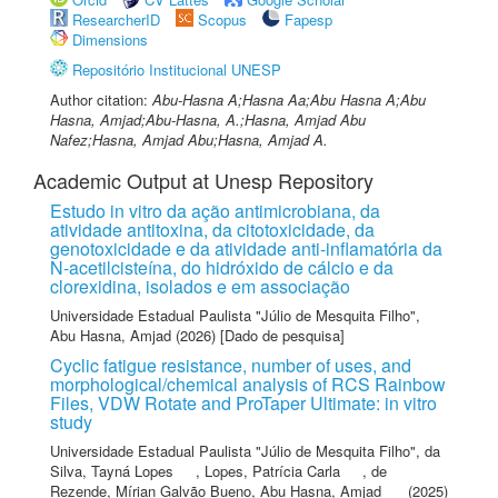
ResearcherID
Scopus
Fapesp
Dimensions
Repositório Institucional UNESP
Author citation:
Abu-Hasna A;Hasna Aa;Abu Hasna A;Abu
Hasna, Amjad;Abu-Hasna, A.;Hasna, Amjad Abu
Nafez;Hasna, Amjad Abu;Hasna, Amjad A.
Academic Output at Unesp Repository
Estudo in vitro da ação antimicrobiana, da
atividade antitoxina, da citotoxicidade, da
genotoxicidade e da atividade anti-inflamatória da
N-acetilcisteína, do hidróxido de cálcio e da
clorexidina, isolados e em associação
Universidade Estadual Paulista "Júlio de Mesquita Filho"
,
Abu Hasna, Amjad
(2026) [Dado de pesquisa]
Cyclic fatigue resistance, number of uses, and
morphological/chemical analysis of RCS Rainbow
Files, VDW Rotate and ProTaper Ultimate: in vitro
study
Universidade Estadual Paulista "Júlio de Mesquita Filho"
,
da
Silva, Tayná Lopes
,
Lopes, Patrícia Carla
,
de
Rezende, Mírian Galvão Bueno
,
Abu Hasna, Amjad
(2025)