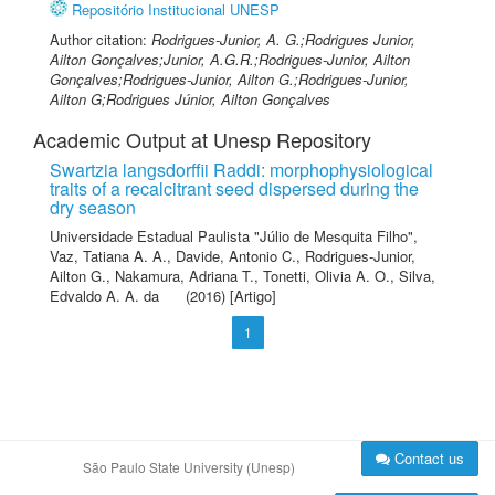
Repositório Institucional UNESP
Author citation:
Rodrigues-Junior, A. G.;Rodrigues Junior,
Ailton Gonçalves;Junior, A.G.R.;Rodrigues-Junior, Ailton
Gonçalves;Rodrigues-Junior, Ailton G.;Rodrigues-Junior,
Ailton G;Rodrigues Júnior, Ailton Gonçalves
Academic Output at Unesp Repository
Swartzia langsdorffii Raddi: morphophysiological
traits of a recalcitrant seed dispersed during the
dry season
Universidade Estadual Paulista "Júlio de Mesquita Filho"
,
Vaz, Tatiana A. A.
,
Davide, Antonio C.
,
Rodrigues-Junior,
Ailton G.
,
Nakamura, Adriana T.
,
Tonetti, Olivia A. O.
,
Silva,
Edvaldo A. A. da
(2016) [Artigo]
1
Contact us
São Paulo State University (Unesp)