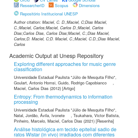
ResearcherID
Scopus
Dimensions
Repositório Institucional UNESP
Author citation:
Maciel, C. D.;Maciel, C;Dias Maciel,
C.;Maciel, Carlos;Maciel, Carlos D.;Maciel, Carlos
Dias;Carlos Dias, Carlos Dias;Maciel, C.;Dias Maciel,
Carlos;D. Maciel, C;D. Maciel, C.;Maciel, C.D.;Dias Maciel,
Carlos
Academic Output at Unesp Repository
Exploring different approaches for music genre
classification
Universidade Estadual Paulista "Júlio de Mesquita Filho"
,
Goulart, Antonio Homsi
,
Guido, Rodrigo Capobianco
,
Maciel, Carlos Dias
(2012) [Artigo]
Entropy: From thermodynamics to information
processing
Universidade Estadual Paulista "Júlio de Mesquita Filho"
,
Natal, Jordão
,
Ávila, Ivonete
,
Tsukahara, Victor Batista
,
Pinheiro, Marcelo
,
Maciel, Carlos Dias
(2021) [Resenha]
Análise histológica em tecido epitelial sadio de
ratos Wistar (in vivo) irradiados com diferentes