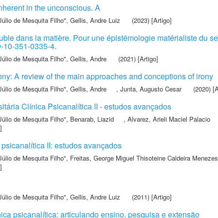
nherent in the unconscious. A
Júlio de Mesquita Filho"
,
Gellis, Andre Luiz
(2023) [Artigo]
le dans la matière. Pour une épistémologie matérialiste du sex
9-10-351-0335-4.
Júlio de Mesquita Filho"
,
Gellis, Andre
(2021) [Artigo]
rony: A review of the main approaches and conceptions of irony
Júlio de Mesquita Filho"
,
Gellis, Andre
,
Junta, Augusto Cesar
(2020) [A
itária Clínica Psicanalítica II - estudos avançados
Júlio de Mesquita Filho"
,
Benarab, Liazid
,
Alvarez, Arieli Maciel Palacio
]
 psicanalítica II: estudos avançados
Júlio de Mesquita Filho"
,
Freitas, George Miguel Thisoteine Caldeira Menezes
]
Júlio de Mesquita Filho"
,
Gellis, Andre Luiz
(2011) [Artigo]
ca psicanalítica: articulando ensino, pesquisa e extensão