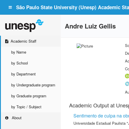
São Paulo State University (Unesp) Academic Staf
Andre Luiz Gellis
Academic Staff
Sc
by Name
De
Ac
by School
Co
by Department
by Undergraduate program
Au
by Graduate program
Academic Output at Unes
by Topic / Subject
Sentimento de culpa na obr
About
Universidade Estadual Paulista "