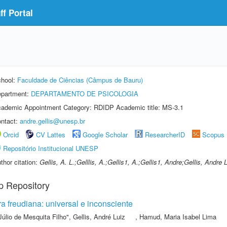
f Portal
hool:
Faculdade de Ciências (Câmpus de Bauru)
partment:
DEPARTAMENTO DE PSICOLOGIA
ademic Appointment Category: RDIDP Academic title: MS-3.1
ntact:
andre.gellis@unesp.br
Orcid
CV Lattes
Google Scholar
ResearcherID
Scopus
Repositório Institucional UNESP
thor citation:
Gellis, A. L.;Gelllis, A.;Gellis1, A.;Gellis1, Andre;Gellis, Andre 
p Repository
a freudiana: universal e inconsciente
Júlio de Mesquita Filho"
,
Gellis, André Luiz
,
Hamud, Maria Isabel Lima