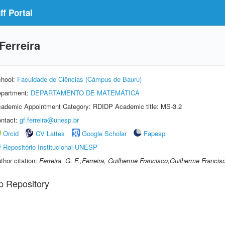
f Portal
Ferreira
hool:
Faculdade de Ciências (Câmpus de Bauru)
partment:
DEPARTAMENTO DE MATEMÁTICA
ademic Appointment Category: RDIDP Academic title: MS-3.2
ntact:
gf.ferreira@unesp.br
Orcid
CV Lattes
Google Scholar
Fapesp
Repositório Institucional UNESP
thor citation:
Ferreira, G. F.;Ferreira, Guilherme Francisco;Guilherme Francisc
p Repository