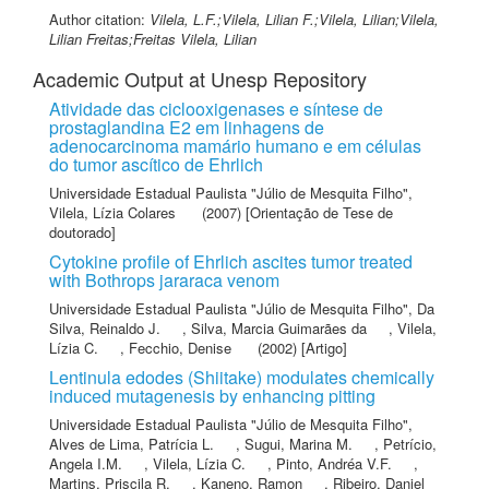
Author citation:
Vilela, L.F.;Vilela, Lilian F.;Vilela, Lilian;Vilela,
Lilian Freitas;Freitas Vilela, Lilian
Academic Output at Unesp Repository
Atividade das ciclooxigenases e síntese de
prostaglandina E2 em linhagens de
adenocarcinoma mamário humano e em células
do tumor ascítico de Ehrlich
Universidade Estadual Paulista "Júlio de Mesquita Filho"
,
Vilela, Lízia Colares
(2007) [Orientação de Tese de
doutorado]
Cytokine profile of Ehrlich ascites tumor treated
with Bothrops jararaca venom
Universidade Estadual Paulista "Júlio de Mesquita Filho"
,
Da
Silva, Reinaldo J.
,
Silva, Marcia Guimarães da
,
Vilela,
Lízia C.
,
Fecchio, Denise
(2002) [Artigo]
Lentinula edodes (Shiitake) modulates chemically
induced mutagenesis by enhancing pitting
Universidade Estadual Paulista "Júlio de Mesquita Filho"
,
Alves de Lima, Patrícia L.
,
Sugui, Marina M.
,
Petrício,
Angela I.M.
,
Vilela, Lízia C.
,
Pinto, Andréa V.F.
,
Martins, Priscila R.
,
Kaneno, Ramon
,
Ribeiro, Daniel