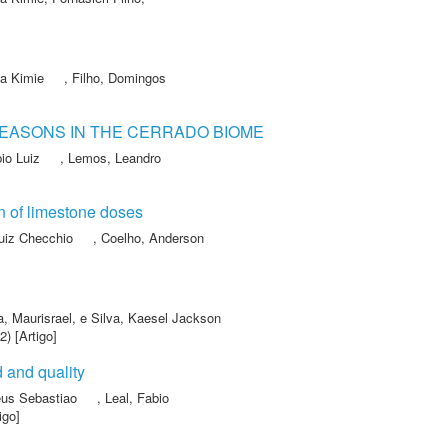
ta Kimie
,
Filho, Domingos
EASONS IN THE CERRADO BIOME
io Luiz
,
Lemos, Leandro
n of limestone doses
Luiz Checchio
,
Coelho, Anderson
, Maurisrael
,
e Silva, Kaesel Jackson
) [Artigo]
 and quality
eus Sebastiao
,
Leal, Fabio
igo]