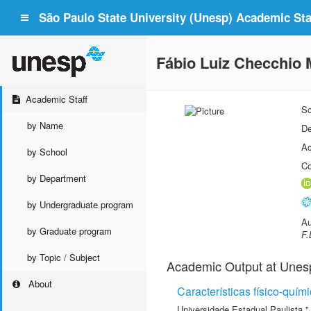
São Paulo State University (Unesp) Academic Staf
Fábio Luiz Checchio 
Academic Staff
Sc
by Name
De
Ac
by School
Co
by Department
by Undergraduate program
Au
by Graduate program
F.
by Topic / Subject
Academic Output at Unes
About
Características físico-quí
Universidade Estadual Paulista "