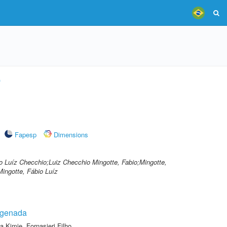
)
Fapesp
Dimensions
io Luíz Checchio;Luiz Checchio Mingotte, Fabio;Mingotte,
Mingotte, Fábio Luíz
rogenada
ta Kimie
,
Fornasieri Filho,