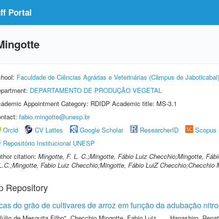
f Portal
Mingotte
hool:
Faculdade de Ciências Agrárias e Veterinárias (Câmpus de Jaboticabal
partment:
DEPARTAMENTO DE PRODUÇÃO VEGETAL
ademic Appointment Category: RDIDP Academic title: MS-3.1
ntact:
fabio.mingotte@unesp.br
Orcid
CV Lattes
Google Scholar
ResearcherID
Scopus
Repositório Institucional UNESP
thor citation:
Mingotte, F. L. C.;Mingotte, Fábio Luiz Checchio;Mingotte, Fáb
L.C.;Mingotte, Fabio Luiz Checchio;Mingotte, Fábio Lui­Z Checchio;Checchio 
p Repository
micas do grão de cultivares de arroz em função da adubação nit
Júlio de Mesquita Filho"
,
Checchio Mingotte, Fabio Luiz
,
Hanashiro, Rena