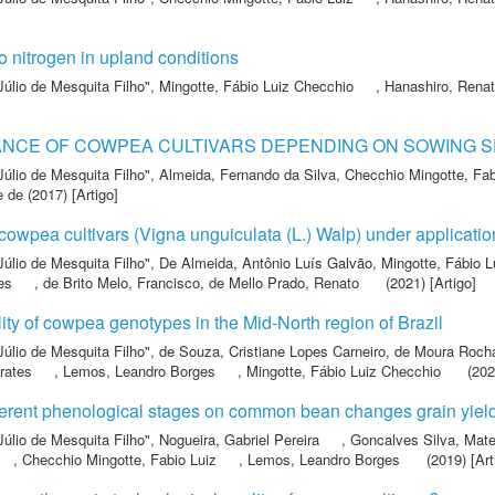
to nitrogen in upland conditions
Júlio de Mesquita Filho"
,
Mingotte, Fábio Luiz Checchio
,
Hanashiro, Rena
CE OF COWPEA CULTIVARS DEPENDING ON SOWING S
Júlio de Mesquita Filho"
,
Almeida, Fernando da Silva
,
Checchio Mingotte, Fab
e de
(2017) [Artigo]
owpea cultivars (Vigna unguiculata (L.) Walp) under applicatio
Júlio de Mesquita Filho"
,
De Almeida, Antônio Luís Galvão
,
Mingotte, Fábio 
es
,
de Brito Melo, Francisco
,
de Mello Prado, Renato
(2021) [Artigo]
ility of cowpea genotypes in the Mid-North region of Brazil
Júlio de Mesquita Filho"
,
de Souza, Cristiane Lopes Carneiro
,
de Moura Rocha
rates
,
Lemos, Leandro Borges
,
Mingotte, Fábio Luiz Checchio
(2022
fferent phenological stages on common bean changes grain yield
Júlio de Mesquita Filho"
,
Nogueira, Gabriel Pereira
,
Goncalves Silva, Mat
,
Checchio Mingotte, Fabio Luiz
,
Lemos, Leandro Borges
(2019) [Art