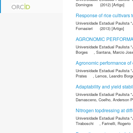
Domingos
(2012) [Artigo]
Response of rice cultivars 
Universidade Estadual Paulista "
Fornasieri
(2013) [Artigo]
AGRONOMIC PERFORMAN
Universidade Estadual Paulista "
Borges
,
Santana, Marcio Jos
Agronomic performance of c
Universidade Estadual Paulista "
Prates
,
Lemos, Leandro Borg
Adaptability and yield stab
Universidade Estadual Paulista "
Damasceno
,
Coelho, Anderson P
Nitrogen topdressing at di
Universidade Estadual Paulista "
Tiraboschi
,
Farinelli, Rogerio