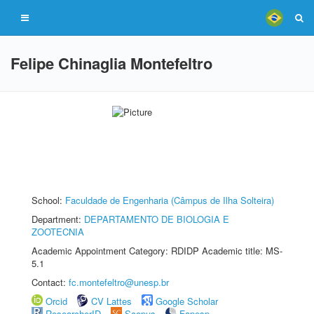
Felipe Chinaglia Montefeltro
School:
Faculdade de Engenharia (Câmpus de Ilha Solteira)
Department:
DEPARTAMENTO DE BIOLOGIA E
ZOOTECNIA
Academic Appointment Category: RDIDP Academic title: MS-
5.1
Contact:
fc.montefeltro@unesp.br
Orcid
CV Lattes
Google Scholar
ResearcherID
Scopus
Fapesp