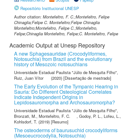
Repositório Institucional UNESP
Author citation:
Montefeltro, F. C.;Montefeltro, Felipe
Chinaglia;Felipe C. Montefeltro;Felipe Chinaglia
Montefeltro;Montefeltro, Felipe C.;Montefeltro,
Felipe;Chinaglia Montefeltro, Felipe;C. Montefeltro, Felipe
Academic Output at Unesp Repository
A new Sphagesauridae (Crocodyliformes,
Notosuchia) from Brazil and the evolutionary
history of Mesozoic notosuchians
Universidade Estadual Paulista "Júlio de Mesquita Filho"
,
Ruiz, Juan Vítor
(2020) [Dissertação de mestrado]
The Early Evolution of the Tympanic Hearing in
Sauria: Do Different Osteological Correlates
Indicate Independent Origins in
Lepidosauromorpha and Archosauromorpha?
Universidade Estadual Paulista "Júlio de Mesquita Filho"
,
Bronzati, M.
,
Montefeltro, F. C.
,
Godoy, P. L.
,
Lofeu, L.
,
Kohlsdorf, T.
(2019) [Resumo]
The osteoderms of baurusuchid crocodyliforms
(Mesoeucrocodylia, Notosuchia)