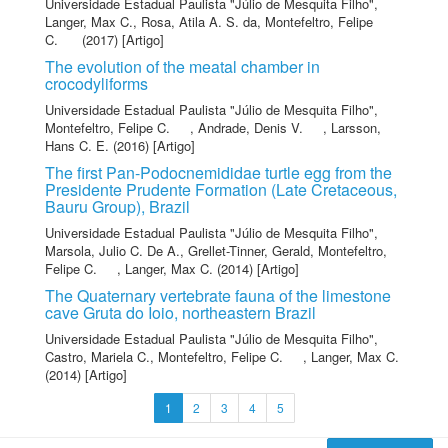
Universidade Estadual Paulista "Júlio de Mesquita Filho"
,
Langer, Max C.
,
Rosa, Atila A. S. da
,
Montefeltro, Felipe
C.
(2017) [Artigo]
The evolution of the meatal chamber in
crocodyliforms
Universidade Estadual Paulista "Júlio de Mesquita Filho"
,
Montefeltro, Felipe C.
,
Andrade, Denis V.
,
Larsson,
Hans C. E.
(2016) [Artigo]
The first Pan-Podocnemididae turtle egg from the
Presidente Prudente Formation (Late Cretaceous,
Bauru Group), Brazil
Universidade Estadual Paulista "Júlio de Mesquita Filho"
,
Marsola, Julio C. De A.
,
Grellet-Tinner, Gerald
,
Montefeltro,
Felipe C.
,
Langer, Max C.
(2014) [Artigo]
The Quaternary vertebrate fauna of the limestone
cave Gruta do Ioio, northeastern Brazil
Universidade Estadual Paulista "Júlio de Mesquita Filho"
,
Castro, Mariela C.
,
Montefeltro, Felipe C.
,
Langer, Max C.
(2014) [Artigo]
1
2
3
4
5