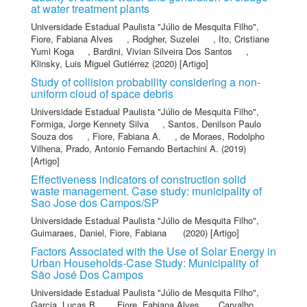
at water treatment plants
Universidade Estadual Paulista "Júlio de Mesquita Filho"
,
Fiore, Fabiana Alves
,
Rodgher, Suzelei
,
Ito, Cristiane
Yumi Koga
,
Bardini, Vivian Silveira Dos Santos
,
Klinsky, Luis Miguel Gutiérrez
(2020) [Artigo]
Study of collision probability considering a non-
uniform cloud of space debris
Universidade Estadual Paulista "Júlio de Mesquita Filho"
,
Formiga, Jorge Kennety Silva
,
Santos, Denilson Paulo
Souza dos
,
Fiore, Fabiana A.
,
de Moraes, Rodolpho
Vilhena
,
Prado, Antonio Fernando Bertachini A.
(2019)
[Artigo]
Effectiveness indicators of construction solid
waste management. Case study: municipality of
Sao Jose dos Campos/SP
Universidade Estadual Paulista "Júlio de Mesquita Filho"
,
Guimaraes, Daniel
,
Fiore, Fabiana
(2020) [Artigo]
Factors Associated with the Use of Solar Energy in
Urban Households-Case Study: Municipality of
São José Dos Campos
Universidade Estadual Paulista "Júlio de Mesquita Filho"
,
Garcia, Lucas B.
,
Fiore, Fabiana Alves
,
Carvalho,