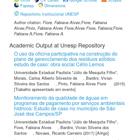
Fapesp
Dimensions
Repositório Institucional UNESP
Author citation:
Fiore, Fabiana Alves;Fiore, Fabiana
Alves;Pinto, Fabiana Alves Fiore;Alves Fiore, Fabiana;Fiore,
Fabiana A;Fiore, Fabiana A.
Academic Output at Unesp Repository
O uso da oficina participativa na construção do
plano de gerenciamento dos resíduos sólidos:
estudo de caso: obra social Célio Lemos
Universidade Estadual Paulista "Júlio de Mesquita Filho"
,
Morais, Carlos Alberto Silvestre de
,
Bardini, Vivian
Silveira dos Santos
,
Pinto, Fabiana Alves Fiore
(2015)
[Trabalho apresentado em evento]
Monitoramento da qualidade de águas em
programas de pagamento por serviços ambientais
hídricos: Estudo de caso no município de São
José dos Campos/SP
Universidade Estadual Paulista "Júlio de Mesquita Filho"
,
Fiore, Fabiana Alves
,
Bardini, Vivian Silveira dos
Santos
,
Novaes, Ricardo Carneiro
(2017) [Artigo]