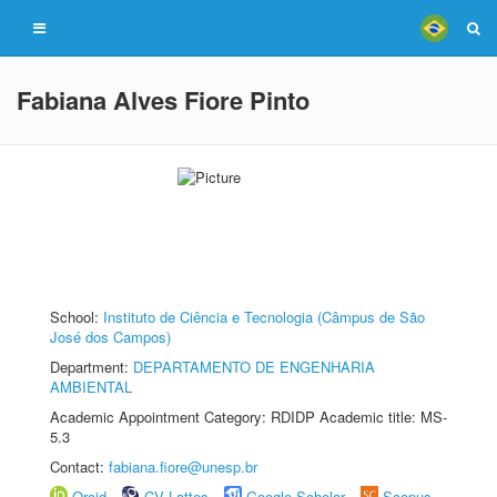
Fabiana Alves Fiore Pinto
School:
Instituto de Ciência e Tecnologia (Câmpus de São
José dos Campos)
Department:
DEPARTAMENTO DE ENGENHARIA
AMBIENTAL
Academic Appointment Category: RDIDP Academic title: MS-
5.3
Contact:
fabiana.fiore@unesp.br
Orcid
CV Lattes
Google Scholar
Scopus