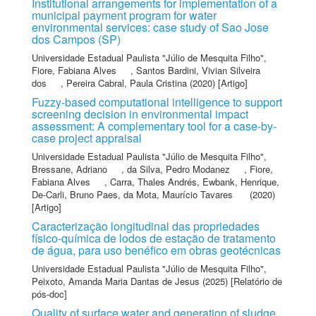
Institutional arrangements for implementation of a
municipal payment program for water
environmental services: case study of Sao Jose
dos Campos (SP)
Universidade Estadual Paulista "Júlio de Mesquita Filho"
,
Fiore, Fabiana Alves
,
Santos Bardini, Vivian Silveira
dos
,
Pereira Cabral, Paula Cristina
(2020) [Artigo]
Fuzzy-based computational intelligence to support
screening decision in environmental impact
assessment: A complementary tool for a case-by-
case project appraisal
Universidade Estadual Paulista "Júlio de Mesquita Filho"
,
Bressane, Adriano
,
da Silva, Pedro Modanez
,
Fiore,
Fabiana Alves
,
Carra, Thales Andrés
,
Ewbank, Henrique
,
De-Carli, Bruno Paes
,
da Mota, Maurício Tavares
(2020)
[Artigo]
Caracterização longitudinal das propriedades
físico-química de lodos de estação de tratamento
de água, para uso benéfico em obras geotécnicas
Universidade Estadual Paulista "Júlio de Mesquita Filho"
,
Peixoto, Amanda Maria Dantas de Jesus
(2025) [Relatório de
pós-doc]
Quality of surface water and generation of sludge