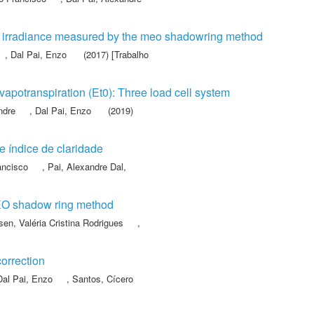
e irradiance measured by the meo shadowring method
,
Dal Pai, Enzo
(2017) [Trabalho
evapotranspiration (Et0): Three load cell system
ndre
,
Dal Pai, Enzo
(2019)
e índice de claridade
ancisco
,
Pai, Alexandre Dal
,
 MEO shadow ring method
en, Valéria Cristina Rodrigues
,
orrection
Dal Pai, Enzo
,
Santos, Cícero