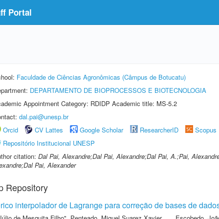
f Portal
hool:
Faculdade de Ciências Agronômicas (Câmpus de Botucatu)
partment:
DEPARTAMENTO DE BIOPROCESSOS E BIOTECNOLOGIA
ademic Appointment Category: RDIDP Academic title: MS-5.2
ntact:
dal.pai@unesp.br
Orcid
CV Lattes
Google Scholar
ResearcherID
Scopus
Repositório Institucional UNESP
thor citation:
Dal Pai, Alexandre;Dal Pai, Alexandre;Dal Pai, A.;Pai, Alexandr
exandre;Dal Pai, Alexander
p Repository
ico interpolador de Lagrange para correção de bases de dados
Júlio de Mesquita Filho"
,
Penteado, Miguel Suarez Xavier
,
Escobedo, Joã