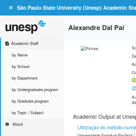
São Paulo State University (Unesp) Academic Staf
Alexandre Dal Pai
Academic Staff
Sc
by Name
De
Ac
by School
Co
by Department
by Undergraduate program
Au
by Graduate program
Al
by Topic / Subject
Academic Output at Unes
About
Utilização do método numér
Universidade Estadual Paulista "