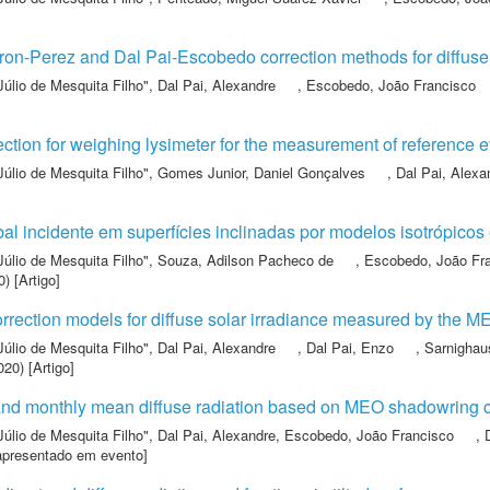
n-Perez and Dal Pai-Escobedo correction methods for diffus
Júlio de Mesquita Filho"
,
Dal Pai, Alexandre
,
Escobedo, João Francisco
section for weighing lysimeter for the measurement of reference 
Júlio de Mesquita Filho"
,
Gomes Junior, Daniel Gonçalves
,
Dal Pai, Alexa
al incidente em superfícies inclinadas por modelos isotrópicos 
Júlio de Mesquita Filho"
,
Souza, Adilson Pacheco de
,
Escobedo, João Fr
) [Artigo]
correction models for diffuse solar irradiance measured by the
Júlio de Mesquita Filho"
,
Dal Pai, Alexandre
,
Dal Pai, Enzo
,
Sarnighaus
20) [Artigo]
y and monthly mean diffuse radiation based on MEO shadowring c
Júlio de Mesquita Filho"
,
Dal Pai, Alexandre
,
Escobedo, João Francisco
,
apresentado em evento]