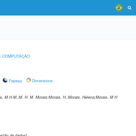
 E COMPUTAÇÃO
Fapesp
Dimensions
is, M.H.M.;M. H. M. Morais;Morais, H.;Morais, Helena;Morais, M H
estão de dados]