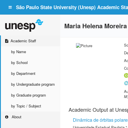
São Paulo State University (Unesp) Academic Staf
Maria Helena Moreira
Academic Staff
Sc
by Name
De
Ac
by School
Co
by Department
by Undergraduate program
Au
by Graduate program
M;
by Topic / Subject
Academic Output at Unes
About
Dinâmica de órbitas polare
Universidade Estadual Paulista "