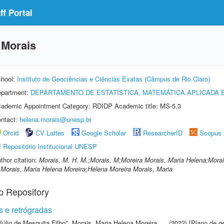
f Portal
 Morais
hool:
Instituto de Geociências e Ciências Exatas (Câmpus de Rio Claro)
partment:
DEPARTAMENTO DE ESTATÍSTICA, MATEMÁTICA APLICADA
ademic Appointment Category: RDIDP Academic title: MS-5.3
ntact:
helena.morais@unesp.br
Orcid
CV Lattes
Google Scholar
ResearcherID
Scopus
Repositório Institucional UNESP
thor citation:
Morais, M. H. M.;Morais, M;Moreira Morais, Maria Helena;Mora
Morais, Maria Helena Moreira;Helena Moreira Morais, Maria
p Repository
s e retrógradas
Júlio de Mesquita Filho"
,
Morais, Maria Helena Moreira
(2022) [Plano de g