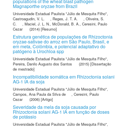
populations of the wheat blast pathogen
Magnaporthe oryzae from Brazil
Universidade Estadual Paulista "Júlio de Mesquita Filho"
,
Castroagudin, V. L.
,
Reges, J. T. A.
,
Oliveira, S.
C.
,
Maciel, J. L. N.
,
McDonald, B. A.
,
Ceresini, Paulo
Cezar
(2014) [Resumo]
Estrutura genética de populações de Rhizoctonia
oryzae-sativae do arroz em São Paulo, Brasil, e
em meta, Colômbia, e potencial adaptativo do
patógeno à Urochloa spp
Universidade Estadual Paulista "Júlio de Mesquita Filho"
,
Pereira, Danilo Augusto dos Santos
(2015) [Dissertação
de mestrado]
Incompatibilidade somática em Rhizoctonia solani
AG-1 IA da soja
Universidade Estadual Paulista "Júlio de Mesquita Filho"
,
Campos, Ana Paula da Silva de
,
Ceresini, Paulo
Cezar
(2006) [Artigo]
Severidade da mela da soja causada por
Rhizoctonia solani AG-1 IA em função de doses
de potássio
Universidade Estadual Paulista "Júlio de Mesquita Filho"
,