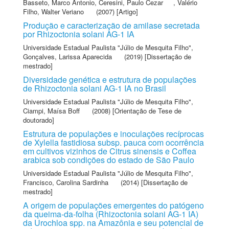
Basseto, Marco Antonio
,
Ceresini, Paulo Cezar
,
Valério
Filho, Walter Veriano
(2007) [Artigo]
Produção e caracterização de amilase secretada
por Rhizoctonia solani AG-1 IA
Universidade Estadual Paulista "Júlio de Mesquita Filho"
,
Gonçalves, Larissa Aparecida
(2019) [Dissertação de
mestrado]
Diversidade genética e estrutura de populações
de Rhizoctonia solani AG-1 IA no Brasil
Universidade Estadual Paulista "Júlio de Mesquita Filho"
,
Ciampi, Maísa Boff
(2008) [Orientação de Tese de
doutorado]
Estrutura de populações e inoculações recíprocas
de Xylella fastidiosa subsp. pauca com ocorrência
em cultivos vizinhos de Citrus sinensis e Coffea
arabica sob condições do estado de São Paulo
Universidade Estadual Paulista "Júlio de Mesquita Filho"
,
Francisco, Carolina Sardinha
(2014) [Dissertação de
mestrado]
A origem de populações emergentes do patógeno
da queima-da-folha (Rhizoctonia solani AG-1 IA)
da Urochloa spp. na Amazônia e seu potencial de