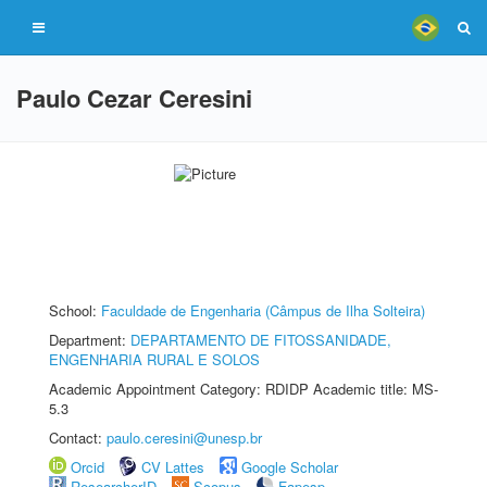
Paulo Cezar Ceresini
School:
Faculdade de Engenharia (Câmpus de Ilha Solteira)
Department:
DEPARTAMENTO DE FITOSSANIDADE,
ENGENHARIA RURAL E SOLOS
Academic Appointment Category: RDIDP Academic title: MS-
5.3
Contact:
paulo.ceresini@unesp.br
Orcid
CV Lattes
Google Scholar
ResearcherID
Scopus
Fapesp