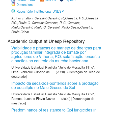
Dimensions
Repositório Institucional UNESP
Author citation:
Ceresini;Ceresini, P.;Ceresini, P.C.;Ceresini,
P.C.;Paulo C. Ceresini;Cerezine, P. C.;Ceresini,
Paulo;Ceresini, Paulo C.;Ceresini, Paulo Cezar;Ceresini,
Paulo Cézar
Academic Output at Unesp Repository
Viabilidade e práticas de manejo de doenças para
produção familiar integrada de tomate por
agricultores de Vilhena, RO: solarização, enxertia
e bacilos no controle da murcha bacteriana
Universidade Estadual Paulista "Júlio de Mesquita Filho"
,
Lima, Valdique Gilberto de
(2020) [Orientação de Tese de
doutorado]
Impacto da seca-dos-ponteiros sobre a produção
de eucalipto no Mato Grosso do Sul
Universidade Estadual Paulista "Júlio de Mesquita Filho"
,
Ramos, Luciano Flávio Neves
(2020) [Dissertação de
mestrado]
Predominance of resistance to QoI fungicides in