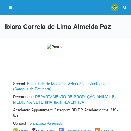
Ibiara Correia de Lima Almeida Paz
School:
Faculdade de Medicina Veterinária e Zootecnia
(Câmpus de Botucatu)
Department:
DEPARTAMENTO DE PRODUÇÃO ANIMAL E
MEDICINA VETERINÁRIA PREVENTIVA
Academic Appointment Category: RDIDP Academic title: MS-
5.3
Contact:
ibiara.paz@unesp.br
Orcid
CV Lattes
Google Scholar
Scopus