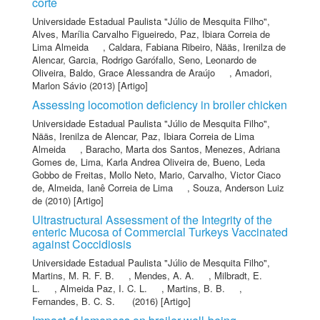
corte
Universidade Estadual Paulista "Júlio de Mesquita Filho"
,
Alves, Marília Carvalho Figueiredo
,
Paz, Ibiara Correia de
Lima Almeida
,
Caldara, Fabiana Ribeiro
,
Nääs, Irenilza de
Alencar
,
Garcia, Rodrigo Garófallo
,
Seno, Leonardo de
Oliveira
,
Baldo, Grace Alessandra de Araújo
,
Amadori,
Marlon Sávio
(2013) [Artigo]
Assessing locomotion deficiency in broiler chicken
Universidade Estadual Paulista "Júlio de Mesquita Filho"
,
Nääs, Irenilza de Alencar
,
Paz, Ibiara Correia de Lima
Almeida
,
Baracho, Marta dos Santos
,
Menezes, Adriana
Gomes de
,
Lima, Karla Andrea Oliveira de
,
Bueno, Leda
Gobbo de Freitas
,
Mollo Neto, Mario
,
Carvalho, Victor Ciaco
de
,
Almeida, Ianê Correia de Lima
,
Souza, Anderson Luiz
de
(2010) [Artigo]
Ultrastructural Assessment of the Integrity of the
enteric Mucosa of Commercial Turkeys Vaccinated
against Coccidiosis
Universidade Estadual Paulista "Júlio de Mesquita Filho"
,
Martins, M. R. F. B.
,
Mendes, A. A.
,
Milbradt, E.
L.
,
Almeida Paz, I. C. L.
,
Martins, B. B.
,
Fernandes, B. C. S.
(2016) [Artigo]