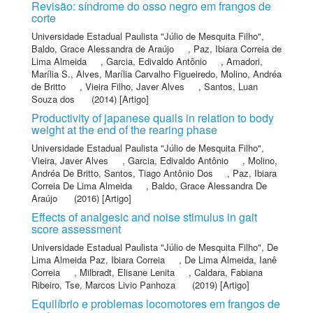
Revisão: síndrome do osso negro em frangos de
corte
Universidade Estadual Paulista "Júlio de Mesquita Filho"
,
Baldo, Grace Alessandra de Araújo
,
Paz, Ibiara Correia de
Lima Almeida
,
Garcia, Edivaldo Antônio
,
Amadori,
Marília S.
,
Alves, Marília Carvalho Figueiredo
,
Molino, Andréa
de Britto
,
Vieira Filho, Javer Alves
,
Santos, Luan
Souza dos
(2014) [Artigo]
Productivity of japanese quails in relation to body
weight at the end of the rearing phase
Universidade Estadual Paulista "Júlio de Mesquita Filho"
,
Vieira, Javer Alves
,
Garcia, Edivaldo Antônio
,
Molino,
Andréa De Britto
,
Santos, Tiago Antônio Dos
,
Paz, Ibiara
Correia De Lima Almeida
,
Baldo, Grace Alessandra De
Araújo
(2016) [Artigo]
Effects of analgesic and noise stimulus in gait
score assessment
Universidade Estadual Paulista "Júlio de Mesquita Filho"
,
De
Lima Almeida Paz, Ibiara Correia
,
De Lima Almeida, Ianê
Correia
,
Milbradt, Elisane Lenita
,
Caldara, Fabiana
Ribeiro
,
Tse, Marcos Livio Panhoza
(2019) [Artigo]
Equilíbrio e problemas locomotores em frangos de