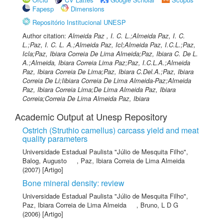
Fapesp
Dimensions
Repositório Institucional UNESP
Author citation:
Almeida Paz , I. C. L.;Almeida Paz, I. C.
L.;Paz, I. C. L. A.;Almeida Paz, Icl;Almeida Paz, I.C.L.;Paz,
Icla;Paz, Ibiara Correia De Lima Almeida;Paz, Ibiara C. De L.
A.;Almeida, Ibiara Correia Lima Paz;Paz, I.C.L.A.;Almeida
Paz, Ibiara Correia De Lima;Paz, Ibiara C.Del.A.;Paz, Ibiara
Correia De Li;Iibiara Correia De Lima Almeida-Paz;Almeida
Paz, Ibiara Correia Lima;De Lima Almeida Paz, Ibiara
Correia;Correia De Lima Almeida Paz, Ibiara
Academic Output at Unesp Repository
Ostrich (Struthio camellus) carcass yield and meat
quality parameters
Universidade Estadual Paulista "Júlio de Mesquita Filho"
,
Balog, Augusto
,
Paz, Ibiara Correia de Lima Almeida
(2007) [Artigo]
Bone mineral density: review
Universidade Estadual Paulista "Júlio de Mesquita Filho"
,
Paz, Ibiara Correia de Lima Almeida
,
Bruno, L D G
(2006) [Artigo]