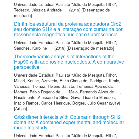
Universidade Estadual Paulista "Júlio de Mesquita Filho"
,
Tedesco, Jéssica Andrade
(2019) [Dissertação de
mestrado]
Dinâmica estrutural da proteína adaptadora Grb2,
seu domínio SH2 e a interação com cumarina por
ressonância magnética nuclear e fluorescência
Universidade Estadual Paulista "Júlio de Mesquita Filho"
,
Sanches, Karoline
(2019) [Dissertação de mestrado]
Thermodynamic analysis of interactions of the
Hsp90 with adenosine nucleotides: A comparative
perspective
Universidade Estadual Paulista "Júlio de Mesquita Filho"
,
Minari, Karine
,
Azevedo, Erika Chang de
,
Rodrigues Kiraly,
Vanessa Thomaz
,
Heleno Batista, Fernanda Aparecida
,
Moraes, Fabio Rogerio de
,
Melo, Fernando Alves de
,
Nascimento, Alessandro Silva
,
Gava, Lisandra Marques
,
Inacio Ramos, Carlos Henrique
,
Borges, Julio Cesar
(2019)
[Artigo]
Grb2 dimer interacts with Coumarin through SH2
domains: A combined experimental and molecular
modeling study
Universidade Estadual Paulista "Júlio de Mesquita Filho"
,