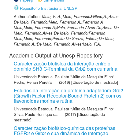
Repositório Institucional UNESP
Author citation:
Melo, F. A.;Melo, Fernando&Nbsp;A.;Alves
De Melo, Fernando;Melo, Fernando A.;Fernando A
Melo;Melo, Fernando A;Melo, Fernando Alves De;Alves De
Melo, Fernando;Alves De Melo, Fernando;Fernando
Melo;Melo, Fernando;Pereira De Souza, Fatima;De Melo,
Fernando A.;De Melo, Fernando Alves;Melo, F.A.
Academic Output at Unesp Repository
Caracterização biofísica da interação entre o
domínio SH3 C-Terminal da Grb2 com cumarina
Universidade Estadual Paulista "Júlio de Mesquita Filho"
,
Pedro, Renan Pereira
(2019) [Dissertação de mestrado]
Estudos da interação da proteína adaptadora Grb2
(Growth Factor Receptor-Bound Protein 2) com os
flavonoides morina e rutina
Universidade Estadual Paulista "Júlio de Mesquita Filho"
,
Silva, Paulo Henrique da
(2017) [Dissertação de
mestrado]
Caracterização biofísico-química das proteínas
FGFR2 e Grb2 e sua dinâmica de interação