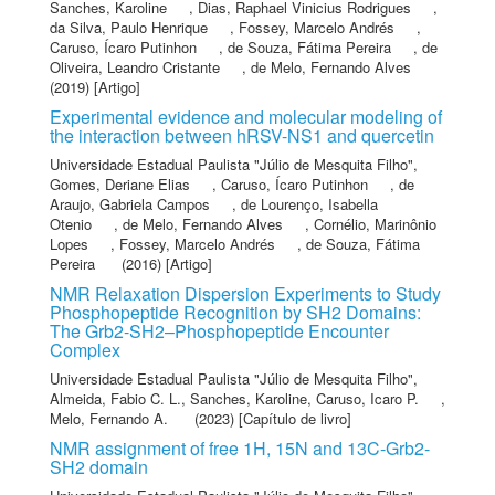
Sanches, Karoline
,
Dias, Raphael Vinicius Rodrigues
,
da Silva, Paulo Henrique
,
Fossey, Marcelo Andrés
,
Caruso, Ícaro Putinhon
,
de Souza, Fátima Pereira
,
de
Oliveira, Leandro Cristante
,
de Melo, Fernando Alves
(2019) [Artigo]
Experimental evidence and molecular modeling of
the interaction between hRSV-NS1 and quercetin
Universidade Estadual Paulista "Júlio de Mesquita Filho"
,
Gomes, Deriane Elias
,
Caruso, Ícaro Putinhon
,
de
Araujo, Gabriela Campos
,
de Lourenço, Isabella
Otenio
,
de Melo, Fernando Alves
,
Cornélio, Marinônio
Lopes
,
Fossey, Marcelo Andrés
,
de Souza, Fátima
Pereira
(2016) [Artigo]
NMR Relaxation Dispersion Experiments to Study
Phosphopeptide Recognition by SH2 Domains:
The Grb2-SH2–Phosphopeptide Encounter
Complex
Universidade Estadual Paulista "Júlio de Mesquita Filho"
,
Almeida, Fabio C. L.
,
Sanches, Karoline
,
Caruso, Icaro P.
,
Melo, Fernando A.
(2023) [Capítulo de livro]
NMR assignment of free 1H, 15N and 13C-Grb2-
SH2 domain