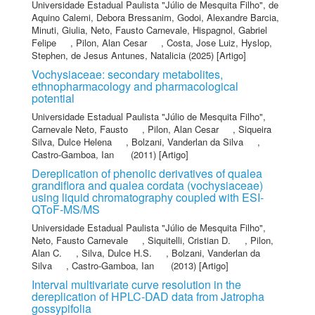
Universidade Estadual Paulista "Júlio de Mesquita Filho"
,
de
Aquino Calemi, Debora Bressanim
,
Godoi, Alexandre Barcia
,
Minuti, Giulia
,
Neto, Fausto Carnevale
,
Hispagnol, Gabriel
Felipe
,
Pilon, Alan Cesar
,
Costa, Jose Luiz
,
Hyslop,
Stephen
,
de Jesus Antunes, Natalicia
(2025) [Artigo]
Vochysiaceae: secondary metabolites,
ethnopharmacology and pharmacological
potential
Universidade Estadual Paulista "Júlio de Mesquita Filho"
,
Carnevale Neto, Fausto
,
Pilon, Alan Cesar
,
Siqueira
Silva, Dulce Helena
,
Bolzani, Vanderlan da Silva
,
Castro-Gamboa, Ian
(2011) [Artigo]
Dereplication of phenolic derivatives of qualea
grandiflora and qualea cordata (vochysiaceae)
using liquid chromatography coupled with ESI-
QToF-MS/MS
Universidade Estadual Paulista "Júlio de Mesquita Filho"
,
Neto, Fausto Carnevale
,
Siquitelli, Cristian D.
,
Pilon,
Alan C.
,
Silva, Dulce H.S.
,
Bolzani, Vanderlan da
Silva
,
Castro-Gamboa, Ian
(2013) [Artigo]
Interval multivariate curve resolution in the
dereplication of HPLC-DAD data from Jatropha
gossypifolia