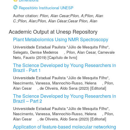
Repositório Institucional UNESP
Author citation:
Pilon, Alan Cesar;Pilon, A;Pilon, Alan
C.;Pilon, Alan;Pilon, Alan César;Cesar Pilon, Alan
Academic Output at Unesp Repository
Plant Metabolomics Using NMR Spectroscopy
Universidade Estadual Paulista "Júlio de Mesquita Filho"
,
Selegato, Denise Medeiros
,
Pilon, Alan Cesar
,
Carnevale
Neto, Fausto
(2019) [Capítulo de livro]
The Science Developed by Young Researchers in
Brazil - Part 1
Universidade Estadual Paulista "Júlio de Mesquita Filho"
,
Nascimento, Vanessa
,
Mannochio-Russo, Helena
,
Pilon,
Alan Cesar
,
de Oliveira, Aldo Sena
(2023) [Editorial]
The Science Developed by Young Researchers in
Brazil – Part 2
Universidade Estadual Paulista "Júlio de Mesquita Filho"
,
Nascimento, Vanessa
,
Mannochio-Russo, Helena
,
Pilon,
Alan Cesar
,
de Oliveira, Aldo Sena
(2023) [Editorial]
Application of feature-based molecular networking