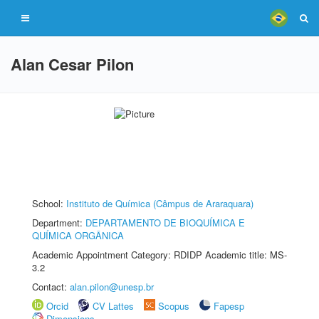
Alan Cesar Pilon
School:
Instituto de Química (Câmpus de Araraquara)
Department:
DEPARTAMENTO DE BIOQUÍMICA E
QUÍMICA ORGÂNICA
Academic Appointment Category: RDIDP Academic title: MS-
3.2
Contact:
alan.pilon@unesp.br
Orcid
CV Lattes
Scopus
Fapesp
Dimensions