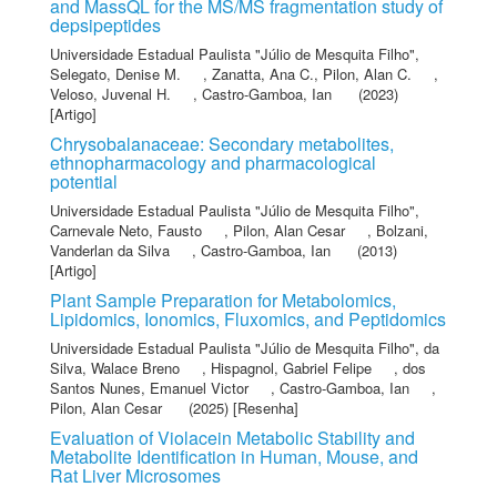
and MassQL for the MS/MS fragmentation study of
depsipeptides
Universidade Estadual Paulista "Júlio de Mesquita Filho"
,
Selegato, Denise M.
,
Zanatta, Ana C.
,
Pilon, Alan C.
,
Veloso, Juvenal H.
,
Castro-Gamboa, Ian
(2023)
[Artigo]
Chrysobalanaceae: Secondary metabolites,
ethnopharmacology and pharmacological
potential
Universidade Estadual Paulista "Júlio de Mesquita Filho"
,
Carnevale Neto, Fausto
,
Pilon, Alan Cesar
,
Bolzani,
Vanderlan da Silva
,
Castro-Gamboa, Ian
(2013)
[Artigo]
Plant Sample Preparation for Metabolomics,
Lipidomics, Ionomics, Fluxomics, and Peptidomics
Universidade Estadual Paulista "Júlio de Mesquita Filho"
,
da
Silva, Walace Breno
,
Hispagnol, Gabriel Felipe
,
dos
Santos Nunes, Emanuel Victor
,
Castro-Gamboa, Ian
,
Pilon, Alan Cesar
(2025) [Resenha]
Evaluation of Violacein Metabolic Stability and
Metabolite Identification in Human, Mouse, and
Rat Liver Microsomes