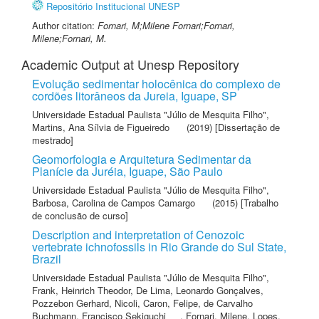
Repositório Institucional UNESP
Author citation:
Fornari, M;Milene Fornari;Fornari,
Milene;Fornari, M.
Academic Output at Unesp Repository
Evolução sedimentar holocênica do complexo de
cordões litorâneos da Jureia, Iguape, SP
Universidade Estadual Paulista "Júlio de Mesquita Filho"
,
Martins, Ana Sílvia de Figueiredo
(2019) [Dissertação de
mestrado]
Geomorfologia e Arquitetura Sedimentar da
Planície da Juréia, Iguape, São Paulo
Universidade Estadual Paulista "Júlio de Mesquita Filho"
,
Barbosa, Carolina de Campos Camargo
(2015) [Trabalho
de conclusão de curso]
Description and interpretation of Cenozoic
vertebrate ichnofossils in Rio Grande do Sul State,
Brazil
Universidade Estadual Paulista "Júlio de Mesquita Filho"
,
Frank, Heinrich Theodor
,
De Lima, Leonardo Gonçalves
,
Pozzebon Gerhard, Nicoli
,
Caron, Felipe
,
de Carvalho
Buchmann, Francisco Sekiguchi
,
Fornari, Milene
,
Lopes,