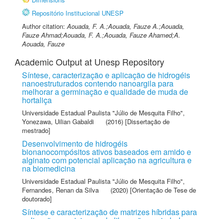
Repositório Institucional UNESP
Author citation:
Aouada, F. A.;Aouada, Fauze A.;Aouada,
Fauze Ahmad;Aouada, F. A.;Aouada, Fauze Ahamed;A.
Aouada, Fauze
Academic Output at Unesp Repository
Síntese, caracterização e aplicação de hidrogéis
nanoestruturados contendo nanoargila para
melhorar a germinação e qualidade de muda de
hortaliça
Universidade Estadual Paulista "Júlio de Mesquita Filho"
,
Yonezawa, Uilian Gabaldi
(2016) [Dissertação de
mestrado]
Desenvolvimento de hidrogéis
bionanocompósitos ativos baseados em amido e
alginato com potencial aplicação na agricultura e
na biomedicina
Universidade Estadual Paulista "Júlio de Mesquita Filho"
,
Fernandes, Renan da Silva
(2020) [Orientação de Tese de
doutorado]
Síntese e caracterização de matrizes híbridas para