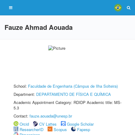
Fauze Ahmad Aouada
School:
Faculdade de Engenharia (Câmpus de Ilha Solteira)
Department:
DEPARTAMENTO DE FÍSICA E QUÍMICA
Academic Appointment Category: RDIDP Academic title: MS-
5.3
Contact:
fauze.aouada@unesp.br
Orcid
CV Lattes
Google Scholar
ResearcherID
Scopus
Fapesp
Dimensions