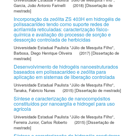
Garcia, João Antonio Farinelli
(2018) [Dissertação de
mestrado]
Incorporação da zeólita ZS 403H em hidrogéis de
polissacarídeo tendo como suporte redes de
acrilamida reticuladas: caracterização físico-
química e avaliação do processo de sorção e
dessorção controlada de herbicidas
Universidade Estadual Paulista "Júlio de Mesquita Filho"
,
Barbosa, Diego Henrique Oliveira
(2017) [Dissertação de
mestrado]
Desenvolvimento de hidrogéis nanoestruturados
baseados em polissacarídeo e zeólita para
aplicação em sistemas de liberação controlada
Universidade Estadual Paulista "Júlio de Mesquita Filho"
,
Tanaka, Fabricio Nunes
(2015) [Dissertação de mestrado]
Síntese e caracterização de nanocompósitos
constituídos por nanoargila e hidrogel para uso
agrícola
Universidade Estadual Paulista "Júlio de Mesquita Filho"
,
Ferreira Junior, Carlos Roberto
(2015) [Dissertação de
mestrado]
Síntese e caracterização de hidrogéis condutores