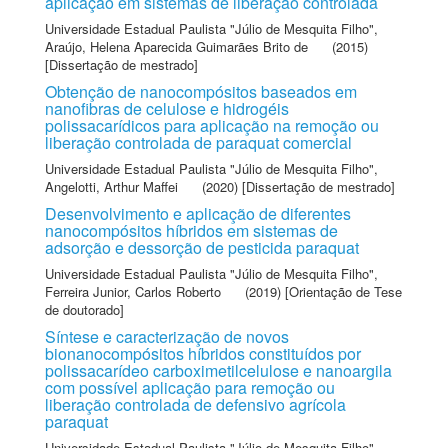
aplicação em sistemas de liberação controlada
Universidade Estadual Paulista "Júlio de Mesquita Filho"
,
Araújo, Helena Aparecida Guimarães Brito de
(2015)
[Dissertação de mestrado]
Obtenção de nanocompósitos baseados em
nanofibras de celulose e hidrogéis
polissacarídicos para aplicação na remoção ou
liberação controlada de paraquat comercial
Universidade Estadual Paulista "Júlio de Mesquita Filho"
,
Angelotti, Arthur Maffei
(2020) [Dissertação de mestrado]
Desenvolvimento e aplicação de diferentes
nanocompósitos híbridos em sistemas de
adsorção e dessorção de pesticida paraquat
Universidade Estadual Paulista "Júlio de Mesquita Filho"
,
Ferreira Junior, Carlos Roberto
(2019) [Orientação de Tese
de doutorado]
Síntese e caracterização de novos
bionanocompósitos híbridos constituídos por
polissacarídeo carboximetilcelulose e nanoargila
com possível aplicação para remoção ou
liberação controlada de defensivo agrícola
paraquat
Universidade Estadual Paulista "Júlio de Mesquita Filho"
,