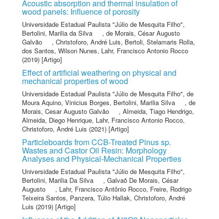
Acoustic absorption and thermal insulation of
wood panels: Influence of porosity
Universidade Estadual Paulista "Júlio de Mesquita Filho"
,
Bertolini, Marilia da Silva
,
de Morais, César Augusto
Galvão
,
Christoforo, André Luis
,
Bertoli, Stelamaris Rolla
,
dos Santos, Wilson Nunes
,
Lahr, Francisco Antonio Rocco
(2019) [Artigo]
Effect of artificial weathering on physical and
mechanical properties of wood
Universidade Estadual Paulista "Júlio de Mesquita Filho"
,
de
Moura Aquino, Vinicius Borges
,
Bertolini, Marilia Silva
,
de
Morais, Cesar Augusto Galvão
,
Almeida, Tiago Hendrigo
,
Almeida, Diego Henrique
,
Lahr, Francisco Antonio Rocco
,
Christoforo, André Luis
(2021) [Artigo]
Particleboards from CCB-Treated Pinus sp.
Wastes and Castor Oil Resin: Morphology
Analyses and Physical-Mechanical Properties
Universidade Estadual Paulista "Júlio de Mesquita Filho"
,
Bertolini, Marilia Da Silva
,
Galvaõ De Morais, César
Augusto
,
Lahr, Francisco Antônio Rocco
,
Freire, Rodrigo
Teixeira Santos
,
Panzera, Túlio Hallak
,
Christoforo, André
Luis
(2019) [Artigo]