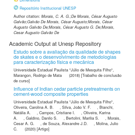
Repositório Institucional UNESP
Author citation:
Morais, C. A. G.;De Morais, César Augusto
Galvão;Galvão De Morais, César Augusto;Morais, César
Augusto Galvão De;Morais, César Augusto G. De;Morais,
Cesar Augusto Galvão De
Academic Output at Unesp Repository
Estudo sobre a avaliação da qualidade de shapes
de skates e o desenvolvimento de metodologias
para caracterização física e mecânica
Universidade Estadual Paulista "Júlio de Mesquita Filho"
,
Marangon, Rodrigo de Mata
(2018) [Trabalho de conclusão
de curso]
Influence of Indian cedar particle pretreatments on
cement-wood composite properties
Universidade Estadual Paulista "Júlio de Mesquita Filho"
,
Oliveira, Carolina A. B.
,
Silva, João V. F.
,
Bianchi,
Natália A.
,
Campos, Cristiane I.
,
Oliveira, Karina
A.
,
Galdino, Danilo S.
,
Bertolini, Marilia S.
,
Morais,
Cesar A. G.
,
de Souza, Alexandre J.D.
,
Molina, Julio
C.
(2020) [Artigo]