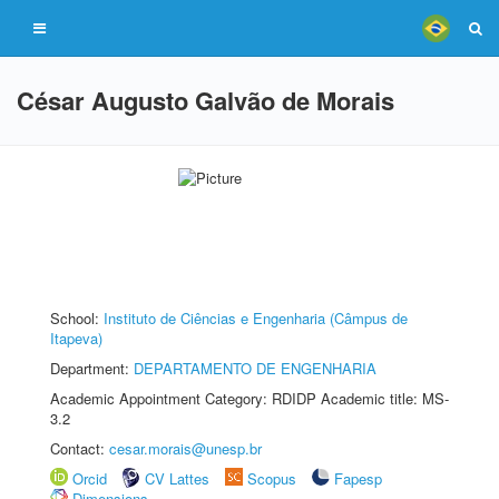
César Augusto Galvão de Morais
School:
Instituto de Ciências e Engenharia (Câmpus de
Itapeva)
Department:
DEPARTAMENTO DE ENGENHARIA
Academic Appointment Category: RDIDP Academic title: MS-
3.2
Contact:
cesar.morais@unesp.br
Orcid
CV Lattes
Scopus
Fapesp
Dimensions