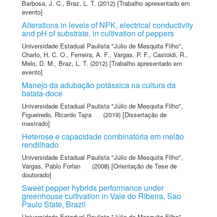
Barbosa, J. C.
,
Braz, L. T.
(2012) [Trabalho apresentado em
evento]
Alterations in levels of NPK, electrical conductivity
and pH of substrate, in cultivation of peppers
Universidade Estadual Paulista "Júlio de Mesquita Filho"
,
Charlo, H. C. O.
,
Ferreira, A. F.
,
Vargas, P. F.
,
Castoldi, R.
,
Melo, D. M.
,
Braz, L. T.
(2012) [Trabalho apresentado em
evento]
Manejo da adubação potássica na cultura da
batata-doce
Universidade Estadual Paulista "Júlio de Mesquita Filho"
,
Figueiredo, Ricardo Tajra
(2019) [Dissertação de
mestrado]
Heterose e capacidade combinatória em melão
rendilhado
Universidade Estadual Paulista "Júlio de Mesquita Filho"
,
Vargas, Pablo Forlan
(2008) [Orientação de Tese de
doutorado]
Sweet pepper hybrids performance under
greenhouse cultivation in Vale do Ribeira, Sao
Paulo State, Brazil
Universidade Estadual Paulista "Júlio de Mesquita Filho"
,