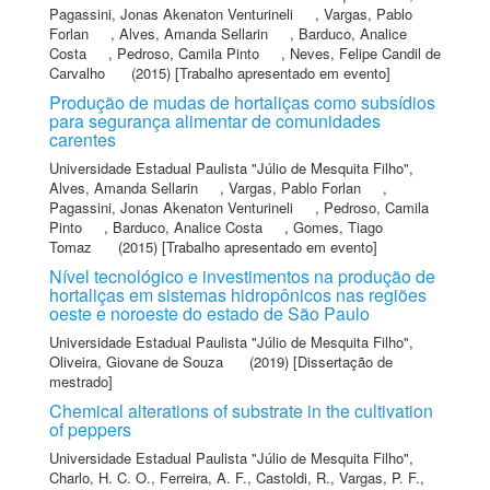
Pagassini, Jonas Akenaton Venturineli
,
Vargas, Pablo
Forlan
,
Alves, Amanda Sellarin
,
Barduco, Analice
Costa
,
Pedroso, Camila Pinto
,
Neves, Felipe Candil de
Carvalho
(2015) [Trabalho apresentado em evento]
Produção de mudas de hortaliças como subsídios
para segurança alimentar de comunidades
carentes
Universidade Estadual Paulista "Júlio de Mesquita Filho"
,
Alves, Amanda Sellarin
,
Vargas, Pablo Forlan
,
Pagassini, Jonas Akenaton Venturineli
,
Pedroso, Camila
Pinto
,
Barduco, Analice Costa
,
Gomes, Tiago
Tomaz
(2015) [Trabalho apresentado em evento]
Nível tecnológico e investimentos na produção de
hortaliças em sistemas hidropônicos nas regiões
oeste e noroeste do estado de São Paulo
Universidade Estadual Paulista "Júlio de Mesquita Filho"
,
Oliveira, Giovane de Souza
(2019) [Dissertação de
mestrado]
Chemical alterations of substrate in the cultivation
of peppers
Universidade Estadual Paulista "Júlio de Mesquita Filho"
,
Charlo, H. C. O.
,
Ferreira, A. F.
,
Castoldi, R.
,
Vargas, P. F.
,