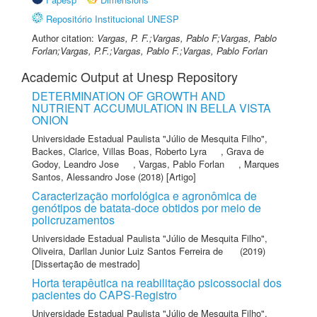
Repositório Institucional UNESP
Author citation:
Vargas, P. F.;Vargas, Pablo F;Vargas, Pablo
Forlan;Vargas, P.F.;Vargas, Pablo F.;Vargas, Pablo Forlan
Academic Output at Unesp Repository
DETERMINATION OF GROWTH AND
NUTRIENT ACCUMULATION IN BELLA VISTA
ONION
Universidade Estadual Paulista "Júlio de Mesquita Filho"
,
Backes, Clarice
,
Villas Boas, Roberto Lyra
,
Grava de
Godoy, Leandro Jose
,
Vargas, Pablo Forlan
,
Marques
Santos, Alessandro Jose
(2018) [Artigo]
Caracterização morfológica e agronômica de
genótipos de batata-doce obtidos por meio de
policruzamentos
Universidade Estadual Paulista "Júlio de Mesquita Filho"
,
Oliveira, Darllan Junior Luiz Santos Ferreira de
(2019)
[Dissertação de mestrado]
Horta terapêutica na reabilitação psicossocial dos
pacientes do CAPS-Registro
Universidade Estadual Paulista "Júlio de Mesquita Filho"
,