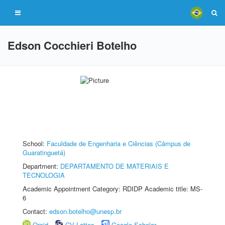
Edson Cocchieri Botelho
School:
Faculdade de Engenharia e Ciências (Câmpus de
Guaratinguetá)
Department:
DEPARTAMENTO DE MATERIAIS E
TECNOLOGIA
Academic Appointment Category: RDIDP Academic title: MS-
6
Contact:
edson.botelho@unesp.br
Orcid
CV Lattes
Google Scholar