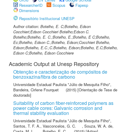
ResearcherID
Scopus
Fapesp
Dimensions
Repositório Institucional UNESP
Author citation:
Botelho, E. C;Botelho, Edson
Cocchieri;Edson Cocchieri Botelho;Edson C.
Botelho;Botelho, E. C.;Botelho, E.;Botelho, E C;Botelho,
Ec;Botelho, Edson C.;Botelho, Edson;Cocchieri Botelho,
Edson;Botelho, E.C.;C.Botelho, Edson;Botelho, E.C;Botelho,
Edson C;Botelho, Edson Cocchiere
Academic Output at Unesp Repository
Obtenção e caracterização de compósitos de
benzoxazina/fibra de carbono
Universidade Estadual Paulista "Júlio de Mesquita Filho"
,
Bandeira, Cirlene Fourquet
(2015) [Orientação de Tese de
doutorado]
Suitability of carbon fiber-reinforced polymers as
power cable cores: Galvanic corrosion and
thermal stability evaluation
Universidade Estadual Paulista "Júlio de Mesquita Filho"
,
Santos, T. F. A.
,
Vasconcelos, G. C.
,
Souza, W. A. de
,
Costa, M. L.
,
Botelho, E. C.
(2015) [Artigo]