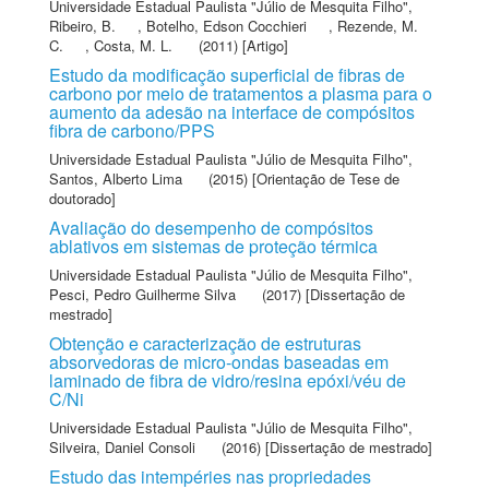
Universidade Estadual Paulista "Júlio de Mesquita Filho"
,
Ribeiro, B.
,
Botelho, Edson Cocchieri
,
Rezende, M.
C.
,
Costa, M. L.
(2011) [Artigo]
Estudo da modificação superficial de fibras de
carbono por meio de tratamentos a plasma para o
aumento da adesão na interface de compósitos
fibra de carbono/PPS
Universidade Estadual Paulista "Júlio de Mesquita Filho"
,
Santos, Alberto Lima
(2015) [Orientação de Tese de
doutorado]
Avaliação do desempenho de compósitos
ablativos em sistemas de proteção térmica
Universidade Estadual Paulista "Júlio de Mesquita Filho"
,
Pesci, Pedro Guilherme Silva
(2017) [Dissertação de
mestrado]
Obtenção e caracterização de estruturas
absorvedoras de micro-ondas baseadas em
laminado de fibra de vidro/resina epóxi/véu de
C/Ni
Universidade Estadual Paulista "Júlio de Mesquita Filho"
,
Silveira, Daniel Consoli
(2016) [Dissertação de mestrado]
Estudo das intempéries nas propriedades