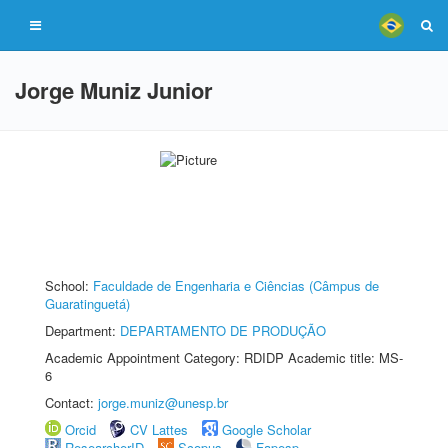
Jorge Muniz Junior
School:
Faculdade de Engenharia e Ciências (Câmpus de
Guaratinguetá)
Department:
DEPARTAMENTO DE PRODUÇÃO
Academic Appointment Category: RDIDP Academic title: MS-
6
Contact:
jorge.muniz@unesp.br
Orcid
CV Lattes
Google Scholar
ResearcherID
Scopus
Fapesp