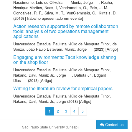
Nascimento, Luis de Oliveira
,
Muniz, Jorge
,
Rocha,
Henrique Martins
,
Naas, I
,
Vendrametto, O.
,
Reis, J. M.
,
Goncalves, R. F.
,
Silva, M. T.
,
VonCieminski, G.
,
Kiritsis, D.
(2016) [Trabalho apresentado em evento]
Action research supported by remote collaboration
tools: analysis of two operations management
applications
Universidade Estadual Paulista "Júlio de Mesquita Filho"
,
de
Souza, João Paulo Estevam
,
Muniz, Jorge
(2023) [Artigo]
Engaging environments: Tacit knowledge sharing
on the shop floor
Universidade Estadual Paulista "Júlio de Mesquita Filho"
,
Nakano, Davi
,
Muniz Jr., Jorge
,
Batista Jr., Edgard
Dias
(2013) [Artigo]
Writing the literature review for empirical papers
Universidade Estadual Paulista "Júlio de Mesquita Filho"
,
Nakano, Davi
,
Muniz Jr., Jorge
(2018) [Artigo]
1
2
3
4
5
Contact us
São Paulo State University (Unesp)