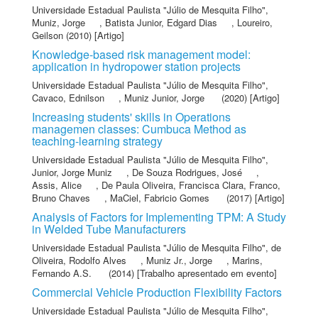
Universidade Estadual Paulista "Júlio de Mesquita Filho"
,
Muniz, Jorge
,
Batista Junior, Edgard Dias
,
Loureiro,
Geilson
(2010) [Artigo]
Knowledge-based risk management model:
application in hydropower station projects
Universidade Estadual Paulista "Júlio de Mesquita Filho"
,
Cavaco, Ednilson
,
Muniz Junior, Jorge
(2020) [Artigo]
Increasing students' skills in Operations
managemen classes: Cumbuca Method as
teaching-learning strategy
Universidade Estadual Paulista "Júlio de Mesquita Filho"
,
Junior, Jorge Muniz
,
De Souza Rodrigues, José
,
Assis, Alice
,
De Paula Oliveira, Francisca Clara
,
Franco,
Bruno Chaves
,
MaCiel, Fabricio Gomes
(2017) [Artigo]
Analysis of Factors for Implementing TPM: A Study
in Welded Tube Manufacturers
Universidade Estadual Paulista "Júlio de Mesquita Filho"
,
de
Oliveira, Rodolfo Alves
,
Muniz Jr., Jorge
,
Marins,
Fernando A.S.
(2014) [Trabalho apresentado em evento]
Commercial Vehicle Production Flexibility Factors
Universidade Estadual Paulista "Júlio de Mesquita Filho"
,