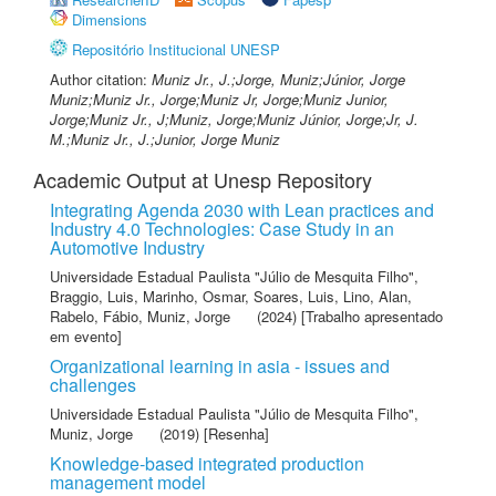
Dimensions
Repositório Institucional UNESP
Author citation:
Muniz Jr., J.;Jorge, Muniz;Júnior, Jorge
Muniz;Muniz Jr., Jorge;Muniz Jr, Jorge;Muniz Junior,
Jorge;Muniz Jr., J;Muniz, Jorge;Muniz Júnior, Jorge;Jr, J.
M.;Muniz Jr., J.;Junior, Jorge Muniz
Academic Output at Unesp Repository
Integrating Agenda 2030 with Lean practices and
Industry 4.0 Technologies: Case Study in an
Automotive Industry
Universidade Estadual Paulista "Júlio de Mesquita Filho"
,
Braggio, Luis
,
Marinho, Osmar
,
Soares, Luis
,
Lino, Alan
,
Rabelo, Fábio
,
Muniz, Jorge
(2024) [Trabalho apresentado
em evento]
Organizational learning in asia - issues and
challenges
Universidade Estadual Paulista "Júlio de Mesquita Filho"
,
Muniz, Jorge
(2019) [Resenha]
Knowledge-based integrated production
management model