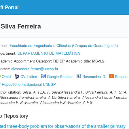
f Portal
Silva Ferreira
hool:
Faculdade de Engenharia e Ciências (Câmpus de Guaratinguetá)
partment:
DEPARTAMENTO DE MATEMÁTICA
ademic Appointment Category: RDIDP Academic title: MS-3.2
ntact:
alessandra.ferraz@unesp.br
Orcid
CV Lattes
Google Scholar
ResearcherID
Scopus
Repositório Institucional UNESP
thor citation:
Silva, A. F.;A. F. Silva;Alessandra F. Silva;Ferreira, A. F. S.;A
Alessandra Ferreira;Ferreira, A;Da Silva Ferreira, Alessandra Ferraz;Ferreira,
essandra F. S.;Ferreira, Alessandra F.S.;Ferreira, A.F.S.
p Repository
icted three-body problem for observations of the smaller primary