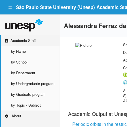
São Paulo State University (Unesp) Academic Staf
Alessandra Ferraz da 
Academic Staff
Sc
by Name
De
Ac
by School
Co
by Department
by Undergraduate program
Au
by Graduate program
F;
Al
by Topic / Subject
Academic Output at Unes
About
Periodic orbits in the restr