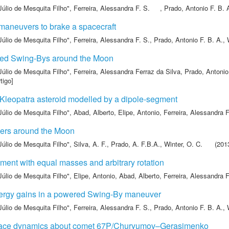
Júlio de Mesquita Filho"
,
Ferreira, Alessandra F. S.
,
Prado, Antonio F. B. 
aneuvers to brake a spacecraft
Júlio de Mesquita Filho"
,
Ferreira, Alessandra F. S.
,
Prado, Antonio F. B. A.
,
red Swing-Bys around the Moon
Júlio de Mesquita Filho"
,
Ferreira, Alessandra Ferraz da Silva
,
Prado, Antonio
tigo]
-Kleopatra asteroid modelled by a dipole-segment
Júlio de Mesquita Filho"
,
Abad, Alberto
,
Elipe, Antonio
,
Ferreira, Alessandra F
ers around the Moon
Júlio de Mesquita Filho"
,
Silva, A. F.
,
Prado, A. F.B.A.
,
Winter, O. C.
(2013
ment with equal masses and arbitrary rotation
Júlio de Mesquita Filho"
,
Elipe, Antonio
,
Abad, Alberto
,
Ferreira, Alessandra F
ergy gains in a powered Swing-By maneuver
Júlio de Mesquita Filho"
,
Ferreira, Alessandra F. S.
,
Prado, Antonio F. B. A.
,
urface dynamics about comet 67P/Churyumov–Gerasimenko