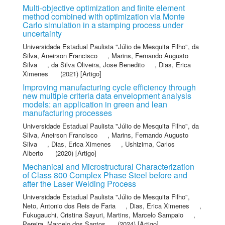
Multi-objective optimization and finite element
method combined with optimization via Monte
Carlo simulation in a stamping process under
uncertainty
Universidade Estadual Paulista "Júlio de Mesquita Filho"
,
da
Silva, Aneirson Francisco
,
Marins, Fernando Augusto
Silva
,
da Silva Oliveira, Jose Benedito
,
Dias, Erica
Ximenes
(2021) [Artigo]
Improving manufacturing cycle efficiency through
new multiple criteria data envelopment analysis
models: an application in green and lean
manufacturing processes
Universidade Estadual Paulista "Júlio de Mesquita Filho"
,
da
Silva, Aneirson Francisco
,
Marins, Fernando Augusto
Silva
,
Dias, Erica Ximenes
,
Ushizima, Carlos
Alberto
(2020) [Artigo]
Mechanical and Microstructural Characterization
of Class 800 Complex Phase Steel before and
after the Laser Welding Process
Universidade Estadual Paulista "Júlio de Mesquita Filho"
,
Neto, Antonio dos Reis de Faria
,
Dias, Erica Ximenes
,
Fukugauchi, Cristina Sayuri
,
Martins, Marcelo Sampaio
,
Pereira, Marcelo dos Santos
(2024) [Artigo]