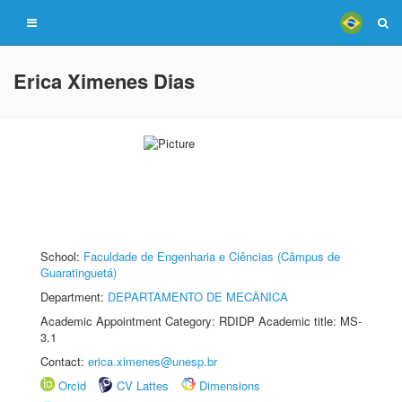
Erica Ximenes Dias
School:
Faculdade de Engenharia e Ciências (Câmpus de
Guaratinguetá)
Department:
DEPARTAMENTO DE MECÂNICA
Academic Appointment Category: RDIDP Academic title: MS-
3.1
Contact:
erica.ximenes@unesp.br
Orcid
CV Lattes
Dimensions