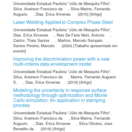
Universidade Estadual Paulista "Júlio de Mesquita Filho"
,
Silva, Aneirson Francisco da
,
Silva Marins, Fernando
Augusto
,
Dias, Erica Ximenes
(2015) [Artigo]
Laser Welding Applied to Complex Phase Steel
Universidade Estadual Paulista "Júlio de Mesquita Filho"
,
Dias, Erica Ximenes
,
Reis De Faria Neto, Antonio
,
Castro, Thais Santos
,
Martins, Marcelo Sampaio
,
Santos Pereira, Marcelo
(2024) [Trabalho apresentado em
evento]
Improving the discrimination power with a new
multi-criteria data envelopment model
Universidade Estadual Paulista "Júlio de Mesquita Filho"
,
Silva, Aneirson Francisco da
,
Marins, Fernando Augusto
S.
,
Dias, Erica Ximenes
(2019) [Artigo]
Modeling the uncertainty in response surface
methodology through optimization and Monte
Carlo simulation: An application in stamping
process
Universidade Estadual Paulista "Júlio de Mesquita Filho"
,
Silva, Aneirson Francisco da
,
Silva Marins, Fernando
Augusto
,
Dias, Erica Ximenes
,
Silva Oliveira, Jose
Benedito da
(2019) [Artigo]