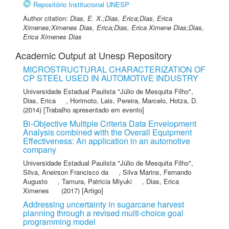
Repositório Institucional UNESP
Author citation:
Dias, E. X.;Dias, Erica;Dias, Erica
Ximenes;Ximenes Dias, Erica;Dias, Erica Ximene Dias;Dias,
Erica Ximenes Dias
Academic Output at Unesp Repository
MICROSTRUCTURAL CHARACTERIZATION OF
CP STEEL USED IN AUTOMOTIVE INDUSTRY
Universidade Estadual Paulista "Júlio de Mesquita Filho"
,
Dias, Erica
,
Horimoto, Lais
,
Pereira, Marcelo
,
Hotza, D.
(2014) [Trabalho apresentado em evento]
Bi-Objective Multiple Criteria Data Envelopment
Analysis combined with the Overall Equipment
Effectiveness: An application in an automotive
company
Universidade Estadual Paulista "Júlio de Mesquita Filho"
,
Silva, Aneirson Francisco da
,
Silva Marins, Fernando
Augusto
,
Tamura, Patricia Miyuki
,
Dias, Erica
Ximenes
(2017) [Artigo]
Addressing uncertainty in sugarcane harvest
planning through a revised multi-choice goal
programming model