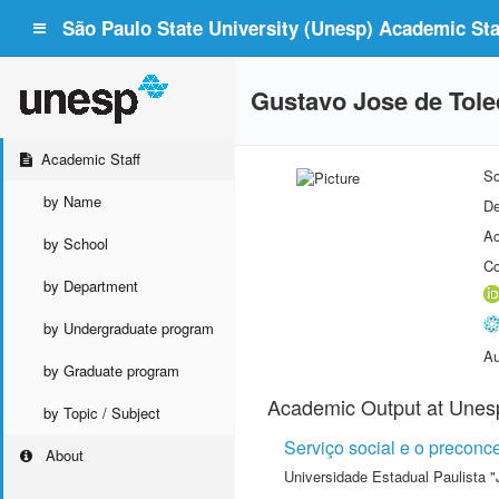
São Paulo State University (Unesp) Academic Staf
Gustavo Jose de Tol
Academic Staff
Sc
by Name
De
Ac
by School
Co
by Department
by Undergraduate program
Au
by Graduate program
Academic Output at Unes
by Topic / Subject
Serviço social e o preconc
About
Universidade Estadual Paulista "