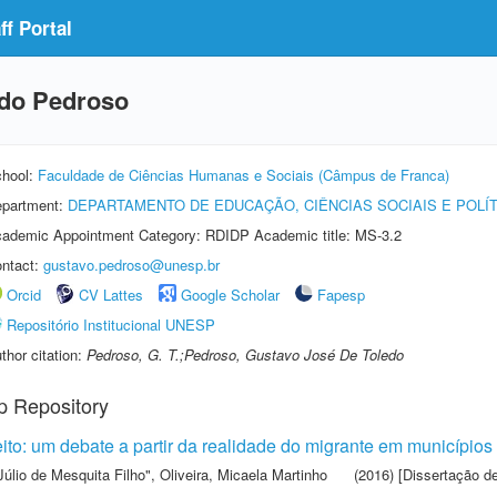
f Portal
edo Pedroso
hool:
Faculdade de Ciências Humanas e Sociais (Câmpus de Franca)
partment:
DEPARTAMENTO DE EDUCAÇÃO, CIÊNCIAS SOCIAIS E POLÍ
ademic Appointment Category: RDIDP Academic title: MS-3.2
ntact:
gustavo.pedroso@unesp.br
Orcid
CV Lattes
Google Scholar
Fapesp
Repositório Institucional UNESP
thor citation:
Pedroso, G. T.;Pedroso, Gustavo José De Toledo
p Repository
eito: um debate a partir da realidade do migrante em municípios
Júlio de Mesquita Filho"
,
Oliveira, Micaela Martinho
(2016) [Dissertação d