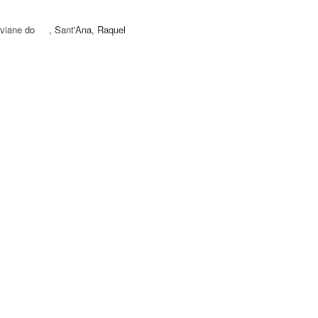
iviane do
,
Sant'Ana, Raquel