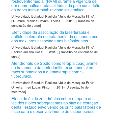
rostroventromedial (RVM) durante a vigência de
dor neuropática orofacial induzida pela constrição
do nervo infra-orbital: revisão sistemática
Universidade Estadual Paulista "Júlio de Mesquita Filho"
,
Okumura, Marlice Hayumi Theles
(2015) [Trabalho de
conclusão de curso]
Efetividade da associação da laserterapia e
antibioticoterapia no tratamento da osteonecrose
dos maxilares associada aos bisfosfonatos
Universidade Estadual Paulista "Júlio de Mesquita Filho"
,
Becker, Juliana Rossi
(2016) [Trabalho de conclusão de
curso]
Alendronato de Sódio como terapia coadjuvante
no tratamento da periodontite experimental em
ratos submetidos a quimioterapia com 5-
fluorouracil.
Universidade Estadual Paulista "Júlio de Mesquita Filho"
,
Oliveira, Fred Lucas Pinto
(2018) [Dissertação de
mestrado]
Efeito do ácido zoledrônico sobre o reparo dos
tecidos moles sobrejacentes ao sítio de extração
dental: estudo envolvendo os principais fatores de
risco para o desenvolvimento de osteonecrose