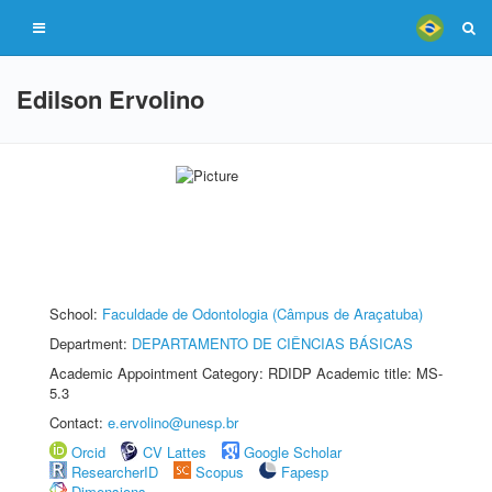
Edilson Ervolino
School:
Faculdade de Odontologia (Câmpus de Araçatuba)
Department:
DEPARTAMENTO DE CIÊNCIAS BÁSICAS
Academic Appointment Category: RDIDP Academic title: MS-
5.3
Contact:
e.ervolino@unesp.br
Orcid
CV Lattes
Google Scholar
ResearcherID
Scopus
Fapesp
Dimensions