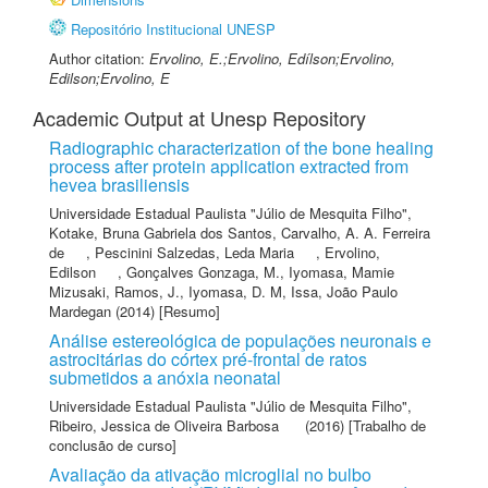
Repositório Institucional UNESP
Author citation:
Ervolino, E.;Ervolino, Edílson;Ervolino,
Edilson;Ervolino, E
Academic Output at Unesp Repository
Radiographic characterization of the bone healing
process after protein application extracted from
hevea brasiliensis
Universidade Estadual Paulista "Júlio de Mesquita Filho"
,
Kotake, Bruna Gabriela dos Santos
,
Carvalho, A. A. Ferreira
de
,
Pescinini Salzedas, Leda Maria
,
Ervolino,
Edilson
,
Gonçalves Gonzaga, M.
,
Iyomasa, Mamie
Mizusaki
,
Ramos, J.
,
Iyomasa, D. M
,
Issa, João Paulo
Mardegan
(2014) [Resumo]
Análise estereológica de populações neuronais e
astrocitárias do córtex pré-frontal de ratos
submetidos a anóxia neonatal
Universidade Estadual Paulista "Júlio de Mesquita Filho"
,
Ribeiro, Jessica de Oliveira Barbosa
(2016) [Trabalho de
conclusão de curso]
Avaliação da ativação microglial no bulbo