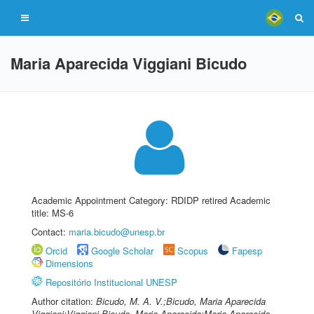
Maria Aparecida Viggiani Bicudo
Academic Appointment Category: RDIDP retired Academic
title: MS-6
Contact:
maria.bicudo@unesp.br
Orcid
Google Scholar
Scopus
Fapesp
Dimensions
Repositório Institucional UNESP
Author citation:
Bicudo, M. A. V.;Bicudo, Maria Aparecida
Viggiani;Viggiani Bicudo, Maria Aparecida;Maria Aparecida