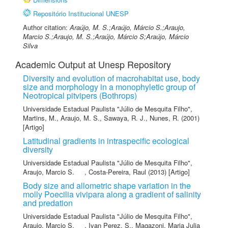
Repositório Institucional UNESP
Author citation:
Araújo, M. S.;Araújo, Márcio S.;Araujo,
Marcio S.;Araujo, M. S.;Araújo, Márcio S;Araújo, Márcio
Silva
Academic Output at Unesp Repository
Diversity and evolution of macrohabitat use, body
size and morphology in a monophyletic group of
Neotropical pitvipers (Bothrops)
Universidade Estadual Paulista "Júlio de Mesquita Filho"
,
Martins, M.
,
Araujo, M. S.
,
Sawaya, R. J.
,
Nunes, R.
(2001)
[Artigo]
Latitudinal gradients in intraspecific ecological
diversity
Universidade Estadual Paulista "Júlio de Mesquita Filho"
,
Araujo, Marcio S.
,
Costa-Pereira, Raul
(2013) [Artigo]
Body size and allometric shape variation in the
molly Poecilia vivipara along a gradient of salinity
and predation
Universidade Estadual Paulista "Júlio de Mesquita Filho"
,
Araujo, Marcio S.
,
Ivan Perez, S.
,
Magazoni, Maria Julia