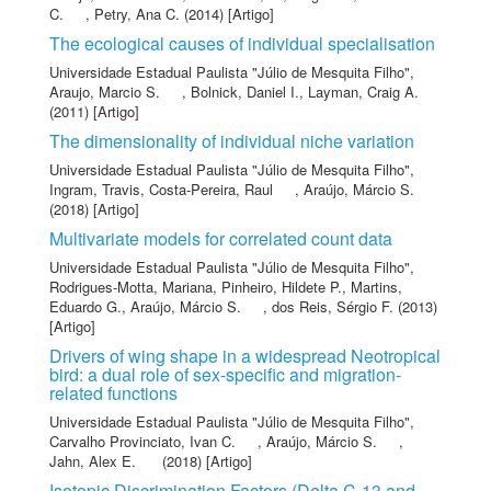
C.
,
Petry, Ana C.
(2014) [Artigo]
The ecological causes of individual specialisation
Universidade Estadual Paulista "Júlio de Mesquita Filho"
,
Araujo, Marcio S.
,
Bolnick, Daniel I.
,
Layman, Craig A.
(2011) [Artigo]
The dimensionality of individual niche variation
Universidade Estadual Paulista "Júlio de Mesquita Filho"
,
Ingram, Travis
,
Costa-Pereira, Raul
,
Araújo, Márcio S.
(2018) [Artigo]
Multivariate models for correlated count data
Universidade Estadual Paulista "Júlio de Mesquita Filho"
,
Rodrigues-Motta, Mariana
,
Pinheiro, Hildete P.
,
Martins,
Eduardo G.
,
Araújo, Márcio S.
,
dos Reis, Sérgio F.
(2013)
[Artigo]
Drivers of wing shape in a widespread Neotropical
bird: a dual role of sex-specific and migration-
related functions
Universidade Estadual Paulista "Júlio de Mesquita Filho"
,
Carvalho Provinciato, Ivan C.
,
Araújo, Márcio S.
,
Jahn, Alex E.
(2018) [Artigo]
Isotopic Discrimination Factors (Delta C-13 and