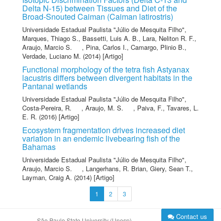
Delta N-15) between Tissues and Diet of the
Broad-Snouted Caiman (Caiman latirostris)
Universidade Estadual Paulista "Júlio de Mesquita Filho"
,
Marques, Thiago S.
,
Bassetti, Luis A. B.
,
Lara, Neliton R. F.
,
Araujo, Marcio S.
,
Pina, Carlos I.
,
Camargo, Plinio B.
,
Verdade, Luciano M.
(2014) [Artigo]
Functional morphology of the tetra fish Astyanax
lacustris differs between divergent habitats in the
Pantanal wetlands
Universidade Estadual Paulista "Júlio de Mesquita Filho"
,
Costa-Pereira, R.
,
Araujo, M. S.
,
Paiva, F.
,
Tavares, L.
E. R.
(2016) [Artigo]
Ecosystem fragmentation drives increased diet
variation in an endemic livebearing fish of the
Bahamas
Universidade Estadual Paulista "Júlio de Mesquita Filho"
,
Araujo, Marcio S.
,
Langerhans, R. Brian
,
Giery, Sean T.
,
Layman, Craig A.
(2014) [Artigo]
1
2
3
Contact us
São Paulo State University (Unesp)