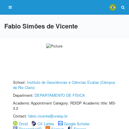
Fabio Simões de Vicente
School:
Instituto de Geociências e Ciências Exatas (Câmpus
de Rio Claro)
Department:
DEPARTAMENTO DE FÍSICA
Academic Appointment Category: RDIDP Academic title: MS-
3.2
Contact:
fabio.vicente@unesp.br
Orcid
CV Lattes
Google Scholar
ResearcherID
Scopus
Fapesp