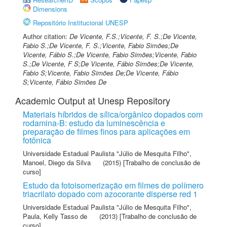
Dimensions
Repositório Institucional UNESP
Author citation:
De Vicente, F.S.;Vicente, F. S.;De Vicente,
Fabio S.;De Vicente, F. S.;Vicente, Fabio Simões;De
Vicente, Fábio S.;De Vicente, Fabio Simões;Vicente, Fabio
S.;De Vicente, F S;De Vicente, Fábio Simões;De Vicente,
Fabio S;Vicente, Fabio Simões De;De Vicente, Fábio
S;Vicente, Fábio Simões De
Academic Output at Unesp Repository
Materiais híbridos de sílica/orgânico dopados com
rodamina-B: estudo da luminescência e
preparação de filmes finos para aplicações em
fotônica
Universidade Estadual Paulista "Júlio de Mesquita Filho"
,
Manoel, Diego da Silva
(2015) [Trabalho de conclusão de
curso]
Estudo da fotoisomerização em filmes de polímero
triacrilato dopado com azocorante disperse red 1
Universidade Estadual Paulista "Júlio de Mesquita Filho"
,
Paula, Kelly Tasso de
(2013) [Trabalho de conclusão de
curso]