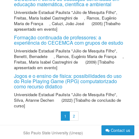
educação matemática, científica e ambiental
Universidade Estadual Paulista "Júlio de Mesquita Filho"
,
Freitas, Maria Isabel Castreghini de
,
Ramos, Eugênio
Maria de França
,
Caluzi, João José
(2005) [Trabalho
apresentado em evento]
Formação continuada de professores: a
experiência do CECEMCA com grupos de estudo
Universidade Estadual Paulista "Júlio de Mesquita Filho"
,
Benetti, Bernadete
,
Ramos, Eugênio Maria de França
,
Freitas, Maria Isabel Castreghini de
(2009) [Trabalho
apresentado em evento]
Jogos e o ensino de física: possibilidades do uso
do Role Playing Game (RPG) computatorizado
como recurso didatico
Universidade Estadual Paulista "Júlio de Mesquita Filho"
,
Silva, Arianne Dechen
(2022) [Trabalho de conclusão de
curso]
1
2
Contact us
São Paulo State University (Unesp)