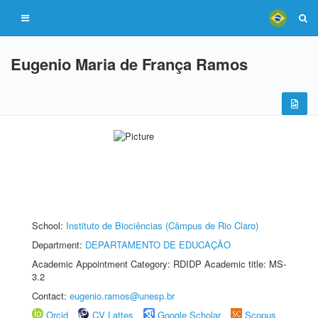
Eugenio Maria de França Ramos
School:
Instituto de Biociências (Câmpus de Rio Claro)
Department:
DEPARTAMENTO DE EDUCAÇÃO
Academic Appointment Category: RDIDP Academic title: MS-
3.2
Contact:
eugenio.ramos@unesp.br
Orcid
CV Lattes
Google Scholar
Scopus