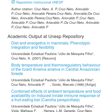
Repositório Institucional UNESP
Author citation:
Cruz-Neto, A. P.;Cruz-Neto, Ariovaldo
P.;Cruz-Neto, Ariovaldo Pereira;Cruz-Neto, Ariovaldo;Da Cruz
Neto, Ariovaldo Pereira;Cruz'Neto, Ariovaldo P.;Cruz Neto,
Ariavaldo P.;Cruz-Neto, Ariavaldo P.;Da Cruz-Neto, Ariovaldo
P.;Cruz-Neto, Ariovaldo P
Academic Output at Unesp Repository
Diet and energetics in mammals: Phenotypic
integration and flexibility
Universidade Estadual Paulista "Júlio de Mesquita Filho"
,
Cruz-Neto, A.
(2007) [Resumo]
Body temperature and thermoregulatory behaviour
of the lizard Ameiva ameiva in Central Amazonian
forests
Universidade Estadual Paulista "Júlio de Mesquita Filho"
,
Cruz-Neto, Ariovaldo P.
,
Gordo, Marcelo
(1996) [Artigo]
Combined effects of ambient temperature and food
availability on induced innate immune response of
a fruit-eating bat (Carollia perspicillata)
Universidade Estadual Paulista "Júlio de Mesquita Filho"
,
Viola, Matheus F.
,
Herrera, L.M. Gerardo
,
Cruz-Neto,