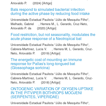
Ariovaldo P.
(2024) [Artigo]
Bats respond to simulated bacterial infection
during the active phase by reducing food intake
Universidade Estadual Paulista "Júlio de Mesquita Filho"
,
Melhado, Gabriel
,
Herrera M., L. Gerardo
,
Cruz-Neto,
Ariovaldo P. da
(2020) [Artigo]
Food restriction, but not seasonality, modulates the
acute phase response of a Neotropical bat
Universidade Estadual Paulista "Júlio de Mesquita Filho"
,
Cabrera-Martinez, Lucia V.
,
Herrera M, L. Gerardo
,
Cruz-
Neto, Ariovaldo P.
(2019) [Artigo]
The energetic cost of mounting an immune
response for Pallas's long-tongued bat
(Glossophaga soricina)
Universidade Estadual Paulista "Júlio de Mesquita Filho"
,
Cabrera-Martinez, Lucia V.
,
Herrera M, L. Gerardo
,
Cruz-
Neto, Ariovaldo P.
(2018) [Artigo]
ONTOGENIC VARIATION OF OXYGEN-UPTAKE
IN THE PITVIPER BOTHROPS MOOJENI
(SERPENTES, VIPERIDAE)
Universidade Estadual Paulista "Júlio de Mesquita Filho"
,