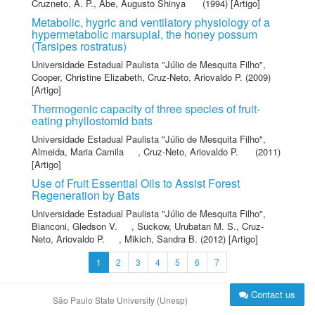
Cruzneto, A. P.
,
Abe, Augusto Shinya
(1994) [Artigo]
Metabolic, hygric and ventilatory physiology of a
hypermetabolic marsupial, the honey possum
(Tarsipes rostratus)
Universidade Estadual Paulista "Júlio de Mesquita Filho"
,
Cooper, Christine Elizabeth
,
Cruz-Neto, Ariovaldo P.
(2009)
[Artigo]
Thermogenic capacity of three species of fruit-
eating phyllostomid bats
Universidade Estadual Paulista "Júlio de Mesquita Filho"
,
Almeida, Maria Camila
,
Cruz-Neto, Ariovaldo P.
(2011)
[Artigo]
Use of Fruit Essential Oils to Assist Forest
Regeneration by Bats
Universidade Estadual Paulista "Júlio de Mesquita Filho"
,
Bianconi, Gledson V.
,
Suckow, Urubatan M. S.
,
Cruz-
Neto, Ariovaldo P.
,
Mikich, Sandra B.
(2012) [Artigo]
1
2
3
4
5
6
7
Contact us
São Paulo State University (Unesp)