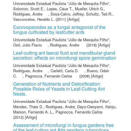
Universidade Estadual Paulista "Júlio de Mesquita Filho"
,
Solomon, Scott E.
,
Lopes, Caue T.
,
Mueller, Ulrich G.
,
Rodrigues, Andre
,
Sosa-Calvo, Jeffrey
,
Schultz, Ted R.
,
Vasconcelos, Heraldo L.
(2011) [Artigo]
Escovopsioides as a fungal antagonist of the
fungus cultivated by leafcutter ants
Universidade Estadual Paulista "Júlio de Mesquita Filho"
,
Osti, Julio Flavio
,
Rodrigues, Andre
(2018) [Artigo]
Leaf-cutting ant faecal fluid and mandibular gland
secretion: effects on microfungi spore germination
Universidade Estadual Paulista "Júlio de Mesquita Filho"
,
Rodrigues, Andre
,
Carletti, Carla D.
,
Bueno, Odair
C.
,
Pagnocca, Fernando Carlos
(2008) [Artigo]
Generation of Nutrients and Detoxification:
Possible Roles of Yeasts in Leaf-Cutting Ant
Nests.
Universidade Estadual Paulista "Júlio de Mesquita Filho"
,
Mendes, Thais D.
,
Rodrigues, Andre
,
Dayo-Owoyemi, Ifeloju
,
Marson, Fernando A. L.
,
Pagnocca, Fernando Carlos
(2012) [Artigo]
Assessment of microfungi in fungus gardens free
of the leaf-cutting ant Atta sexdens rubropilosa