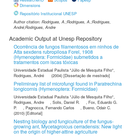
Dimensions
Repositório Institucional UNESP
Author citation:
Rodrigues, A.;Rodrigues, A.;Rodrigues,
André;Rodrigues, Andre
Academic Output at Unesp Repository
Ocorrência de fungos filamentosos em ninhos de
Atta sexdens rubropilosa Forel, 1908
(Hymenoptera: Formicidae) submetidos a
tratamentos com iscas tóxicas
Universidade Estadual Paulista "Júlio de Mesquita Filho"
,
Rodrigues, André
(2004) [Dissertação de mestrado]
Preliminary list of microfungi found in Paratrechina
longicornis (Hymenoptera: Formicidae)
Universidade Estadual Paulista "Júlio de Mesquita Filho"
,
Rodrigues, Andre
,
Solis, Daniel R.
,
Fox, Eduardo G.
P.
,
Pagnocca, Fernando Carlos
,
Bueno, Odair C.
(2010) [Editorial]
Nesting biology and fungiculture of the fungus-
growing ant, Mycetagroicus cerradensis: New light
on the origin of higher-attine agriculture