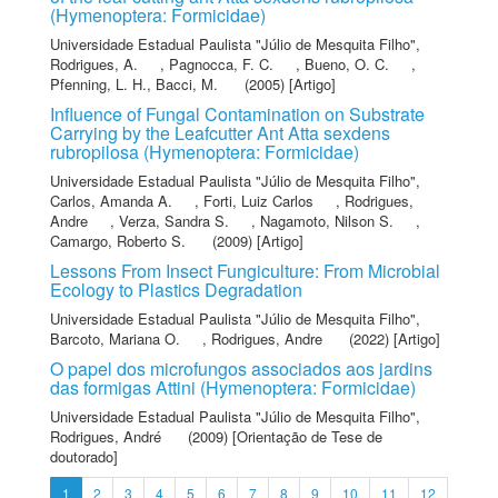
(Hymenoptera: Formicidae)
Universidade Estadual Paulista "Júlio de Mesquita Filho"
,
Rodrigues, A.
,
Pagnocca, F. C.
,
Bueno, O. C.
,
Pfenning, L. H.
,
Bacci, M.
(2005) [Artigo]
Influence of Fungal Contamination on Substrate
Carrying by the Leafcutter Ant Atta sexdens
rubropilosa (Hymenoptera: Formicidae)
Universidade Estadual Paulista "Júlio de Mesquita Filho"
,
Carlos, Amanda A.
,
Forti, Luiz Carlos
,
Rodrigues,
Andre
,
Verza, Sandra S.
,
Nagamoto, Nilson S.
,
Camargo, Roberto S.
(2009) [Artigo]
Lessons From Insect Fungiculture: From Microbial
Ecology to Plastics Degradation
Universidade Estadual Paulista "Júlio de Mesquita Filho"
,
Barcoto, Mariana O.
,
Rodrigues, Andre
(2022) [Artigo]
O papel dos microfungos associados aos jardins
das formigas Attini (Hymenoptera: Formicidae)
Universidade Estadual Paulista "Júlio de Mesquita Filho"
,
Rodrigues, André
(2009) [Orientação de Tese de
doutorado]
1
2
3
4
5
6
7
8
9
10
11
12