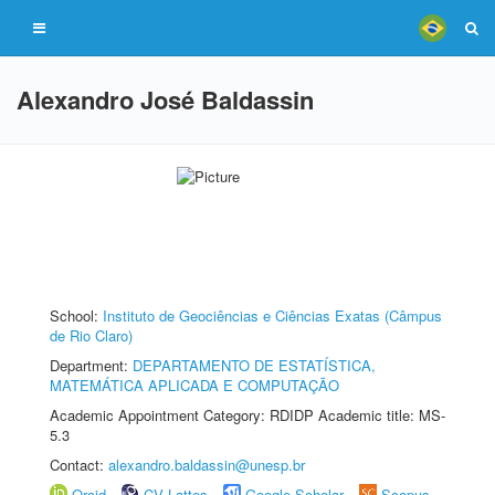
Alexandro José Baldassin
School:
Instituto de Geociências e Ciências Exatas (Câmpus
de Rio Claro)
Department:
DEPARTAMENTO DE ESTATÍSTICA,
MATEMÁTICA APLICADA E COMPUTAÇÃO
Academic Appointment Category: RDIDP Academic title: MS-
5.3
Contact:
alexandro.baldassin@unesp.br
Orcid
CV Lattes
Google Scholar
Scopus