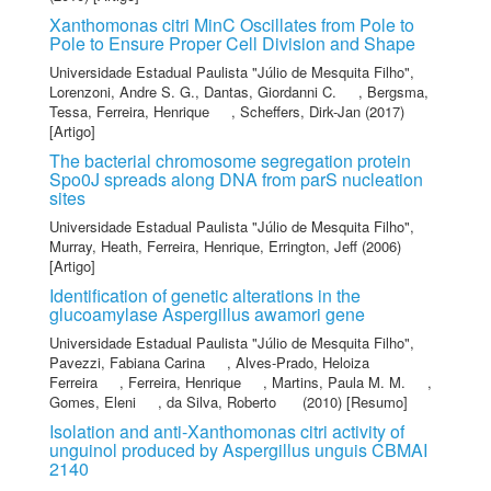
Xanthomonas citri MinC Oscillates from Pole to
Pole to Ensure Proper Cell Division and Shape
Universidade Estadual Paulista "Júlio de Mesquita Filho"
,
Lorenzoni, Andre S. G.
,
Dantas, Giordanni C.
,
Bergsma,
Tessa
,
Ferreira, Henrique
,
Scheffers, Dirk-Jan
(2017)
[Artigo]
The bacterial chromosome segregation protein
Spo0J spreads along DNA from parS nucleation
sites
Universidade Estadual Paulista "Júlio de Mesquita Filho"
,
Murray, Heath
,
Ferreira, Henrique
,
Errington, Jeff
(2006)
[Artigo]
Identification of genetic alterations in the
glucoamylase Aspergillus awamori gene
Universidade Estadual Paulista "Júlio de Mesquita Filho"
,
Pavezzi, Fabiana Carina
,
Alves-Prado, Heloiza
Ferreira
,
Ferreira, Henrique
,
Martins, Paula M. M.
,
Gomes, Eleni
,
da Silva, Roberto
(2010) [Resumo]
Isolation and anti-Xanthomonas citri activity of
unguinol produced by Aspergillus unguis CBMAI
2140