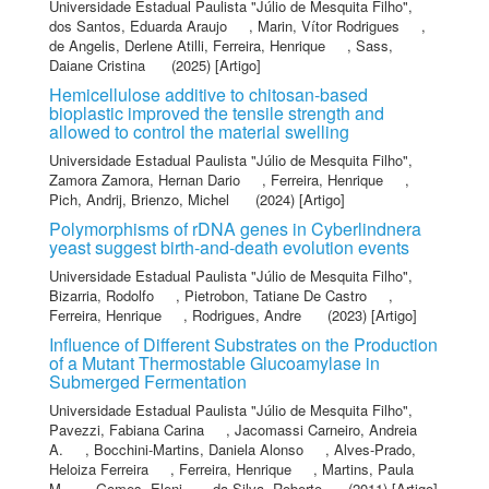
Universidade Estadual Paulista "Júlio de Mesquita Filho"
,
dos Santos, Eduarda Araujo
,
Marin, Vítor Rodrigues
,
de Angelis, Derlene Atilli
,
Ferreira, Henrique
,
Sass,
Daiane Cristina
(2025) [Artigo]
Hemicellulose additive to chitosan-based
bioplastic improved the tensile strength and
allowed to control the material swelling
Universidade Estadual Paulista "Júlio de Mesquita Filho"
,
Zamora Zamora, Hernan Dario
,
Ferreira, Henrique
,
Pich, Andrij
,
Brienzo, Michel
(2024) [Artigo]
Polymorphisms of rDNA genes in Cyberlindnera
yeast suggest birth-and-death evolution events
Universidade Estadual Paulista "Júlio de Mesquita Filho"
,
Bizarria, Rodolfo
,
Pietrobon, Tatiane De Castro
,
Ferreira, Henrique
,
Rodrigues, Andre
(2023) [Artigo]
Influence of Different Substrates on the Production
of a Mutant Thermostable Glucoamylase in
Submerged Fermentation
Universidade Estadual Paulista "Júlio de Mesquita Filho"
,
Pavezzi, Fabiana Carina
,
Jacomassi Carneiro, Andreia
A.
,
Bocchini-Martins, Daniela Alonso
,
Alves-Prado,
Heloiza Ferreira
,
Ferreira, Henrique
,
Martins, Paula
M.
,
Gomes, Eleni
,
da Silva, Roberto
(2011) [Artigo]