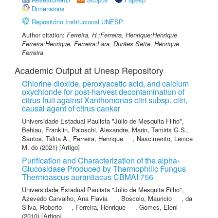
Dimensions
Repositório Institucional UNESP
Author citation:
Ferreira, H.;Ferreira, Henrique;Henrique
Ferreira;Henrique, Ferreira;Lara, Durães Sette, Henrique
Ferreira
Academic Output at Unesp Repository
Chlorine dioxide, peroxyacetic acid, and calcium
oxychloride for post-harvest decontamination of
citrus fruit against Xanthomonas citri subsp. citri,
causal agent of citrus canker
Universidade Estadual Paulista "Júlio de Mesquita Filho"
,
Behlau, Franklin
,
Paloschi, Alexandre
,
Marin, Tamiris G.S.
,
Santos, Talita A.
,
Ferreira, Henrique
,
Nascimento, Lenice
M. do
(2021) [Artigo]
Purification and Characterization of the alpha-
Glucosidase Produced by Thermophilic Fungus
Thermoascus aurantiacus CBMAI 756
Universidade Estadual Paulista "Júlio de Mesquita Filho"
,
Azevedo Carvalho, Ana Flavia
,
Boscolo, Mauricio
,
da
Silva, Roberto
,
Ferreira, Henrique
,
Gomes, Eleni
(2010) [Artigo]