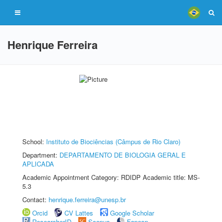
Henrique Ferreira
School:
Instituto de Biociências (Câmpus de Rio Claro)
Department:
DEPARTAMENTO DE BIOLOGIA GERAL E
APLICADA
Academic Appointment Category: RDIDP Academic title: MS-
5.3
Contact:
henrique.ferreira@unesp.br
Orcid
CV Lattes
Google Scholar
ResearcherID
Scopus
Fapesp