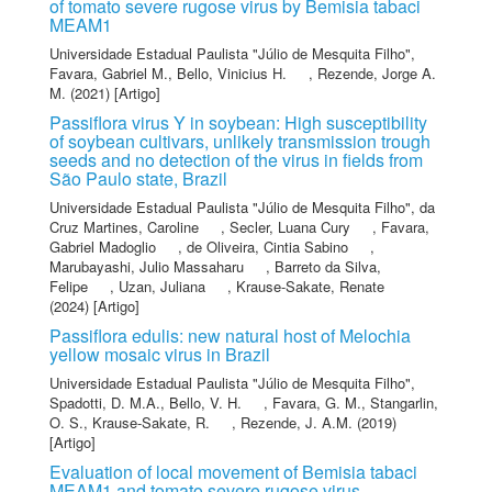
of tomato severe rugose virus by Bemisia tabaci
MEAM1
Universidade Estadual Paulista "Júlio de Mesquita Filho"
,
Favara, Gabriel M.
,
Bello, Vinicius H.
,
Rezende, Jorge A.
M.
(2021) [Artigo]
Passiflora virus Y in soybean: High susceptibility
of soybean cultivars, unlikely transmission trough
seeds and no detection of the virus in fields from
São Paulo state, Brazil
Universidade Estadual Paulista "Júlio de Mesquita Filho"
,
da
Cruz Martines, Caroline
,
Secler, Luana Cury
,
Favara,
Gabriel Madoglio
,
de Oliveira, Cintia Sabino
,
Marubayashi, Julio Massaharu
,
Barreto da Silva,
Felipe
,
Uzan, Juliana
,
Krause-Sakate, Renate
(2024) [Artigo]
Passiflora edulis: new natural host of Melochia
yellow mosaic virus in Brazil
Universidade Estadual Paulista "Júlio de Mesquita Filho"
,
Spadotti, D. M.A.
,
Bello, V. H.
,
Favara, G. M.
,
Stangarlin,
O. S.
,
Krause-Sakate, R.
,
Rezende, J. A.M.
(2019)
[Artigo]
Evaluation of local movement of Bemisia tabaci
MEAM1 and tomato severe rugose virus