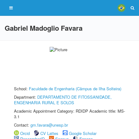
Gabriel Madoglio Favara
School:
Faculdade de Engenharia (Câmpus de Ilha Solteira)
Department:
DEPARTAMENTO DE FITOSSANIDADE,
ENGENHARIA RURAL E SOLOS
Academic Appointment Category: RDIDP Academic title: MS-
3.1
Contact:
gm.favara@unesp.br
Orcid
CV Lattes
Google Scholar
ResearcherID
Scopus
Fapesp