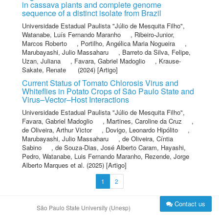
in cassava plants and complete genome
sequence of a distinct isolate from Brazil
Universidade Estadual Paulista "Júlio de Mesquita Filho"
,
Watanabe, Luís Fernando Maranho
,
Ribeiro-Junior,
Marcos Roberto
,
Portilho, Angélica Maria Nogueira
,
Marubayashi, Julio Massaharu
,
Barreto da Silva, Felipe
,
Uzan, Juliana
,
Favara, Gabriel Madoglio
,
Krause-
Sakate, Renate
(2024) [Artigo]
Current Status of Tomato Chlorosis Virus and
Whiteflies in Potato Crops of São Paulo State and
Virus–Vector–Host Interactions
Universidade Estadual Paulista "Júlio de Mesquita Filho"
,
Favara, Gabriel Madoglio
,
Martines, Caroline da Cruz
,
de Oliveira, Arthur Victor
,
Dovigo, Leonardo Hipólito
,
Marubayashi, Julio Massaharu
,
de Oliveira, Cíntia
Sabino
,
de Souza-Dias, José Alberto Caram
,
Hayashi,
Pedro
,
Watanabe, Luis Fernando Maranho
,
Rezende, Jorge
Alberto Marques
et al.
(2025) [Artigo]
1
2
Contact us
São Paulo State University (Unesp)