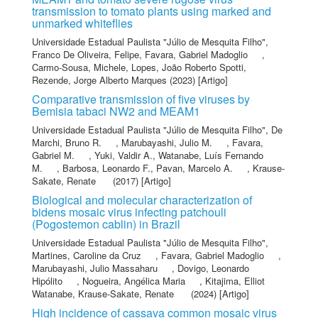
transmission to tomato plants using marked and
unmarked whiteflies
Universidade Estadual Paulista "Júlio de Mesquita Filho"
,
Franco De Oliveira, Felipe
,
Favara, Gabriel Madoglio
,
Carmo-Sousa, Michele
,
Lopes, João Roberto Spotti
,
Rezende, Jorge Alberto Marques
(2023) [Artigo]
Comparative transmission of five viruses by
Bemisia tabaci NW2 and MEAM1
Universidade Estadual Paulista "Júlio de Mesquita Filho"
,
De
Marchi, Bruno R.
,
Marubayashi, Julio M.
,
Favara,
Gabriel M.
,
Yuki, Valdir A.
,
Watanabe, Luís Fernando
M.
,
Barbosa, Leonardo F.
,
Pavan, Marcelo A.
,
Krause-
Sakate, Renate
(2017) [Artigo]
Biological and molecular characterization of
bidens mosaic virus infecting patchouli
(Pogostemon cablin) in Brazil
Universidade Estadual Paulista "Júlio de Mesquita Filho"
,
Martines, Caroline da Cruz
,
Favara, Gabriel Madoglio
,
Marubayashi, Julio Massaharu
,
Dovigo, Leonardo
Hipólito
,
Nogueira, Angélica Maria
,
Kitajima, Elliot
Watanabe
,
Krause-Sakate, Renate
(2024) [Artigo]
High incidence of cassava common mosaic virus