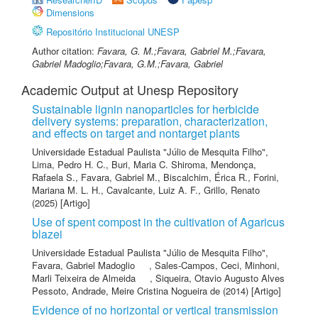
Dimensions
Repositório Institucional UNESP
Author citation:
Favara, G. M.;Favara, Gabriel M.;Favara,
Gabriel Madoglio;Favara, G.M.;Favara, Gabriel
Academic Output at Unesp Repository
Sustainable lignin nanoparticles for herbicide
delivery systems: preparation, characterization,
and effects on target and nontarget plants
Universidade Estadual Paulista "Júlio de Mesquita Filho"
,
Lima, Pedro H. C.
,
Buri, Maria C. Shiroma
,
Mendonça,
Rafaela S.
,
Favara, Gabriel M.
,
Biscalchim, Érica R.
,
Forini,
Mariana M. L. H.
,
Cavalcante, Luiz A. F.
,
Grillo, Renato
(2025) [Artigo]
Use of spent compost in the cultivation of Agaricus
blazei
Universidade Estadual Paulista "Júlio de Mesquita Filho"
,
Favara, Gabriel Madoglio
,
Sales-Campos, Ceci
,
Minhoni,
Marli Teixeira de Almeida
,
Siqueira, Otavio Augusto Alves
Pessoto
,
Andrade, Meire Cristina Nogueira de
(2014) [Artigo]
Evidence of no horizontal or vertical transmission