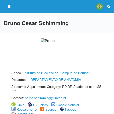
Bruno Cesar Schimming
School:
Instituto de Biociências (Câmpus de Botucatu)
Department:
DEPARTAMENTO DE ANATOMIA
Academic Appointment Category: RDIDP Academic title: MS-
5.3
Contact:
bruno.schimming@unesp.br
Orcid
CV Lattes
Google Scholar
ResearcherID
Scopus
Fapesp
Dimensions