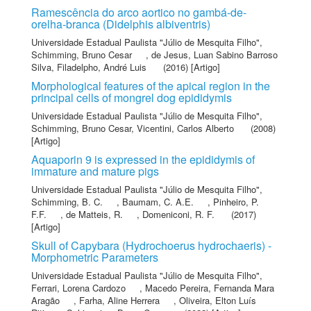
Ramescência do arco aortico no gambá-de-
orelha-branca (Didelphis albiventris)
Universidade Estadual Paulista "Júlio de Mesquita Filho"
,
Schimming, Bruno Cesar
,
de Jesus, Luan Sabino Barroso
Silva
,
Filadelpho, André Luis
(2016) [Artigo]
Morphological features of the apical region in the
principal cells of mongrel dog epididymis
Universidade Estadual Paulista "Júlio de Mesquita Filho"
,
Schimming, Bruno Cesar
,
Vicentini, Carlos Alberto
(2008)
[Artigo]
Aquaporin 9 is expressed in the epididymis of
immature and mature pigs
Universidade Estadual Paulista "Júlio de Mesquita Filho"
,
Schimming, B. C.
,
Baumam, C. A.E.
,
Pinheiro, P.
F.F.
,
de Matteis, R.
,
Domeniconi, R. F.
(2017)
[Artigo]
Skull of Capybara (Hydrochoerus hydrochaeris) -
Morphometric Parameters
Universidade Estadual Paulista "Júlio de Mesquita Filho"
,
Ferrari, Lorena Cardozo
,
Macedo Pereira, Fernanda Mara
Aragão
,
Farha, Aline Herrera
,
Oliveira, Elton Luís