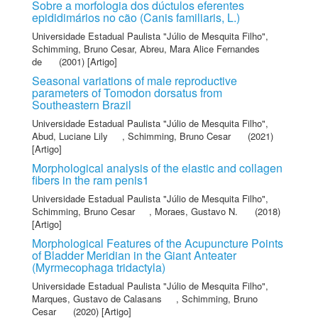
Sobre a morfologia dos dúctulos eferentes
epididimários no cão (Canis familiaris, L.)
Universidade Estadual Paulista "Júlio de Mesquita Filho"
,
Schimming, Bruno Cesar
,
Abreu, Mara Alice Fernandes
de
(2001) [Artigo]
Seasonal variations of male reproductive
parameters of Tomodon dorsatus from
Southeastern Brazil
Universidade Estadual Paulista "Júlio de Mesquita Filho"
,
Abud, Luciane Lily
,
Schimming, Bruno Cesar
(2021)
[Artigo]
Morphological analysis of the elastic and collagen
fibers in the ram penis1
Universidade Estadual Paulista "Júlio de Mesquita Filho"
,
Schimming, Bruno Cesar
,
Moraes, Gustavo N.
(2018)
[Artigo]
Morphological Features of the Acupuncture Points
of Bladder Meridian in the Giant Anteater
(Myrmecophaga tridactyla)
Universidade Estadual Paulista "Júlio de Mesquita Filho"
,
Marques, Gustavo de Calasans
,
Schimming, Bruno
Cesar
(2020) [Artigo]