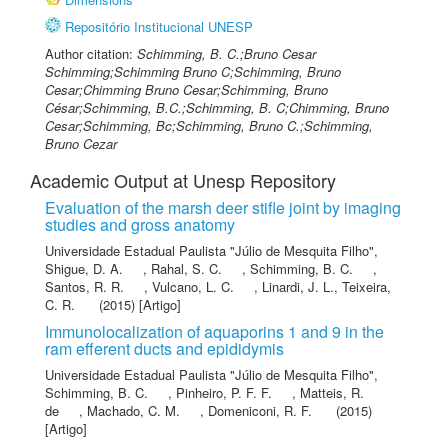
Repositório Institucional UNESP
Author citation:
Schimming, B. C.;Bruno Cesar
Schimming;Schimming Bruno C;Schimming, Bruno
Cesar;Chimming Bruno Cesar;Schimming, Bruno
César;Schimming, B.C.;Schimming, B. C;Chimming, Bruno
Cesar;Schimming, Bc;Schimming, Bruno C.;Schimming,
Bruno Cezar
Academic Output at Unesp Repository
Evaluation of the marsh deer stifle joint by imaging
studies and gross anatomy
Universidade Estadual Paulista "Júlio de Mesquita Filho"
,
Shigue, D. A.
,
Rahal, S. C.
,
Schimming, B. C.
,
Santos, R. R.
,
Vulcano, L. C.
,
Linardi, J. L.
,
Teixeira,
C. R.
(2015) [Artigo]
Immunolocalization of aquaporins 1 and 9 in the
ram efferent ducts and epididymis
Universidade Estadual Paulista "Júlio de Mesquita Filho"
,
Schimming, B. C.
,
Pinheiro, P. F. F.
,
Matteis, R.
de
,
Machado, C. M.
,
Domeniconi, R. F.
(2015)
[Artigo]