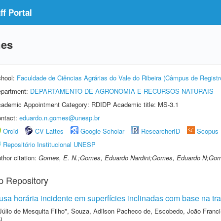
f Portal
mes
hool:
Faculdade de Ciências Agrárias do Vale do Ribeira (Câmpus de Registr
partment:
DEPARTAMENTO DE AGRONOMIA E RECURSOS NATURAIS
ademic Appointment Category: RDIDP Academic title: MS-3.1
ntact:
eduardo.n.gomes@unesp.br
Orcid
CV Lattes
Google Scholar
ResearcherID
Scopus
Repositório Institucional UNESP
thor citation:
Gomes, E. N.;Gomes, Eduardo Nardini;Gomes, Eduardo N;Gom
p Repository
fusa horária incidente em superfícies inclinadas com base na t
Júlio de Mesquita Filho"
,
Souza, Adilson Pacheco de
,
Escobedo, João Franc
]