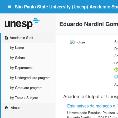
São Paulo State University (Unesp) Academic Staf
Eduardo Nardini Go
Academic Staff
Sc
by Name
De
Ac
by School
Co
by Department
by Undergraduate program
Au
by Graduate program
Academic Output at Unes
by Topic / Subject
Estimativas da radiação di
About
Universidade Estadual Paulista "
Eduardo Nardini
(2012) [Artigo