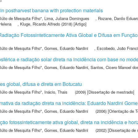
ry in postharvest banana with protection materials
Júlio de Mesquita Filho"
,
Lima, Juliana Domingues
,
Rozane, Danilo Eduar
 Helena
,
Kluge, Ricardo Alfredo
(2018) [Artigo]
Radiação Fotossinteticamente Ativa Global e Difusa em Função
Júlio de Mesquita Filho"
,
Gomes, Eduardo Nardini
,
Escobedo, João Franc
osférica e radiação solar direta na incidência com base no mode
Júlio de Mesquita Filho"
,
Gomes, Eduardo Nardini
,
Santos, Cicero Manoel do
es global, difusa e direta em Botucatu
Júlio de Mesquita Filho"
,
Inácio, Thais
(2009) [Dissertação de mestrado]
ativa da radiação direta na incidência: Eduardo Nardini Gomes
Júlio de Mesquita Filho"
,
Gomes, Eduardo Nardini
(2006) [Orientação de T
o fotossinteticamente ativa global, direta na incidência e hori
Júlio de Mesquita Filho"
,
Gomes, Eduardo Nardini
(2002) [Dissertação de 