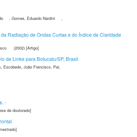
do
,
Gomes, Eduardo Nardini
,
 da Radiação de Ondas Curtas e do Índice de Claridade
isco
(2002) [Artigo]
lo de Linke para Botucatu/SP, Brasil
s
,
Escobedo, João Francisco
,
Pai,
. -
ese de doutorado]
zontal
mestrado]