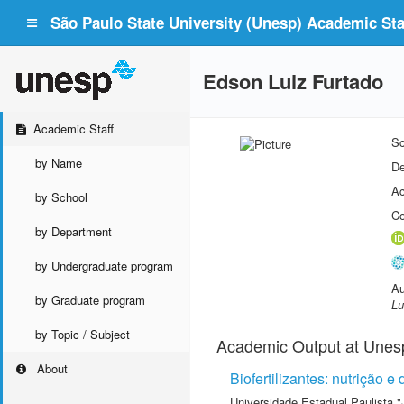
São Paulo State University (Unesp) Academic Staf
Edson Luiz Furtado
Academic Staff
Sc
by Name
De
Ac
by School
Co
by Department
by Undergraduate program
Au
by Graduate program
Lu
by Topic / Subject
Academic Output at Unes
About
Biofertilizantes: nutrição 
Universidade Estadual Paulista "