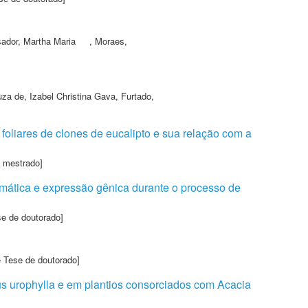
ador, Martha Maria
,
Moraes,
za de, Izabel Christina Gava
,
Furtado,
foliares de clones de eucalipto e sua relação com a
e mestrado]
zimática e expressão gênica durante o processo de
se de doutorado]
e Tese de doutorado]
us urophylla e em plantios consorciados com Acacia