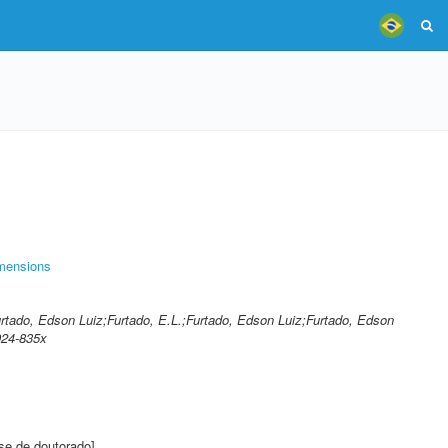
mensions
Furtado, Edson Luiz;Furtado, E.L.;Furtado, Edson Luiz;Furtado, Edson
924-835x
se de doutorado]