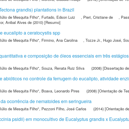
Tectona grandis) plantations in Brazil
Júlio de Mesquita Filho"
,
Furtado, Edson Luiz
,
Pieri, Cristiane de
,
Pass
or, Anibal Alves de
(2010) [Resumo]
e eucalipto a ceratocystis spp
Júlio de Mesquita Filho"
,
Firmino, Ana Carolina
,
Tozze Jr., Hugo José
,
Sou
uantitativa e composição de óleos essenciais em três estágios 
Júlio de Mesquita Filho"
,
Souza, Renata Ruiz Silva
(2008) [Dissertação d
 e abióticos no controle da ferrugem do eucalipto, atividade en
Júlio de Mesquita Filho"
,
Boava, Leonardo Pires
(2008) [Orientação de Te
da ocorrência de nematoides em seringueira
Júlio de Mesquita Filho"
,
Pezzoni Filho, José Carlos
(2014) [Orientação d
cinia psidii) em monocultivo de Eucalyptus grandis x Eucalypt