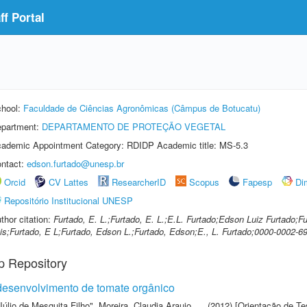
f Portal
hool:
Faculdade de Ciências Agronômicas (Câmpus de Botucatu)
partment:
DEPARTAMENTO DE PROTEÇÃO VEGETAL
ademic Appointment Category: RDIDP Academic title: MS-5.3
ntact:
edson.furtado@unesp.br
Orcid
CV Lattes
ResearcherID
Scopus
Fapesp
Di
Repositório Institucional UNESP
thor citation:
Furtado, E. L.;Furtado, E. L.;E.L. Furtado;Edson Luiz Furtado;
is;Furtado, E L;Furtado, Edson L.;Furtado, Edson;E., L. Furtado;0000-0002-6
p Repository
e desenvolvimento de tomate orgânico
Júlio de Mesquita Filho"
,
Moreira, Claudia Araujo
(2012) [Orientação de Te