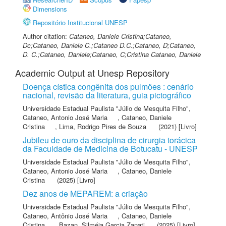
Dimensions
Repositório Institucional UNESP
Author citation:
Cataneo, Daniele Cristina;Cataneo,
Dc;Cataneo, Daniele C.;Cataneo D.C.;Cataneo, D;Cataneo,
D. C.;Cataneo, Daniele;Cataneo, C;Cristina Cataneo, Daniele
Academic Output at Unesp Repository
Doença cística congênita dos pulmões : cenário
nacional, revisão da literatura, guia pictográfico
Universidade Estadual Paulista "Júlio de Mesquita Filho"
,
Cataneo, Antonio José Maria
,
Cataneo, Daniele
Cristina
,
Lima, Rodrigo Pires de Souza
(2021) [Livro]
Jubileu de ouro da disciplina de cirurgia torácica
da Faculdade de Medicina de Botucatu - UNESP
Universidade Estadual Paulista "Júlio de Mesquita Filho"
,
Cataneo, Antonio José Maria
,
Cataneo, Daniele
Cristina
(2025) [Livro]
Dez anos de MEPAREM: a criação
Universidade Estadual Paulista "Júlio de Mesquita Filho"
,
Cataneo, Antônio José Maria
,
Cataneo, Daniele
Cristina
,
Bazan, Silméia Garcia Zanati
(2025) [Livro]