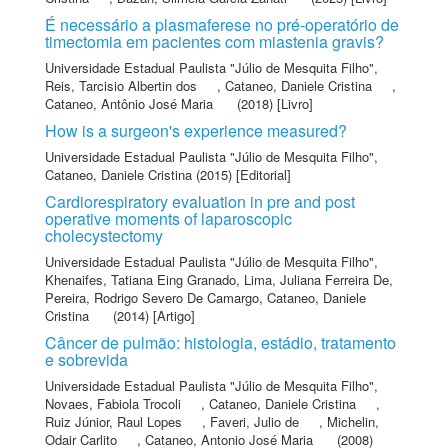
É necessário a plasmaferese no pré-operatório de
timectomia em pacientes com miastenia gravis?
Universidade Estadual Paulista "Júlio de Mesquita Filho"
,
Reis, Tarcisio Albertin dos
,
Cataneo, Daniele Cristina
,
Cataneo, Antônio José Maria
(2018) [Livro]
How is a surgeon's experience measured?
Universidade Estadual Paulista "Júlio de Mesquita Filho"
,
Cataneo, Daniele Cristina
(2015) [Editorial]
Cardiorespiratory evaluation in pre and post
operative moments of laparoscopic
cholecystectomy
Universidade Estadual Paulista "Júlio de Mesquita Filho"
,
Khenaifes, Tatiana Eing Granado
,
Lima, Juliana Ferreira De
,
Pereira, Rodrigo Severo De Camargo
,
Cataneo, Daniele
Cristina
(2014) [Artigo]
Câncer de pulmão: histologia, estádio, tratamento
e sobrevida
Universidade Estadual Paulista "Júlio de Mesquita Filho"
,
Novaes, Fabiola Trocoli
,
Cataneo, Daniele Cristina
,
Ruiz Júnior, Raul Lopes
,
Faveri, Julio de
,
Michelin,
Odair Carlito
,
Cataneo, Antonio José Maria
(2008)