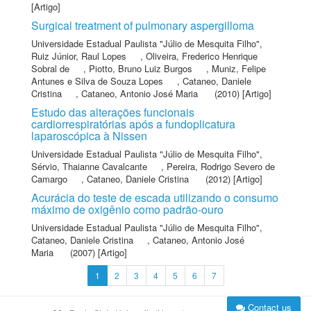
[Artigo]
Surgical treatment of pulmonary aspergilloma
Universidade Estadual Paulista "Júlio de Mesquita Filho"
,
Ruiz Júnior, Raul Lopes
,
Oliveira, Frederico Henrique
Sobral de
,
Piotto, Bruno Luiz Burgos
,
Muniz, Felipe
Antunes e Silva de Souza Lopes
,
Cataneo, Daniele
Cristina
,
Cataneo, Antonio José Maria
(2010) [Artigo]
Estudo das alterações funcionais
cardiorrespiratórias após a fundoplicatura
laparoscópica à Nissen
Universidade Estadual Paulista "Júlio de Mesquita Filho"
,
Sérvio, Thaianne Cavalcante
,
Pereira, Rodrigo Severo de
Camargo
,
Cataneo, Daniele Cristina
(2012) [Artigo]
Acurácia do teste de escada utilizando o consumo
máximo de oxigênio como padrão-ouro
Universidade Estadual Paulista "Júlio de Mesquita Filho"
,
Cataneo, Daniele Cristina
,
Cataneo, Antonio José
Maria
(2007) [Artigo]
1
2
3
4
5
6
7
Contact us