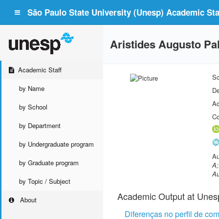
São Paulo State University (Unesp) Academic Staf
Aristides Augusto Pa
Academic Staff
Sc
by Name
De
Ac
by School
Co
by Department
by Undergraduate program
Au
by Graduate program
A;
Au
by Topic / Subject
Academic Output at Unes
About
Diferenças no perfil de c