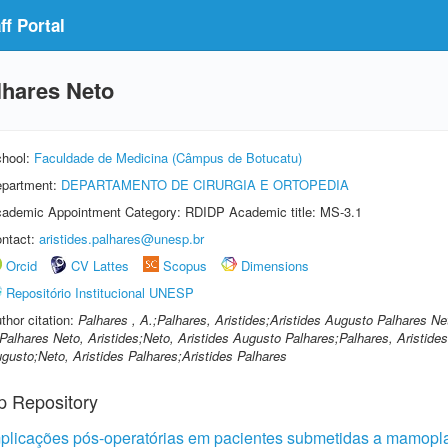
f Portal
lhares Neto
hool:
Faculdade de Medicina (Câmpus de Botucatu)
partment:
DEPARTAMENTO DE CIRURGIA E ORTOPEDIA
ademic Appointment Category: RDIDP Academic title: MS-3.1
ntact:
aristides.palhares@unesp.br
Orcid
CV Lattes
Scopus
Dimensions
Repositório Institucional UNESP
thor citation:
Palhares , A.;Palhares, Aristides;Aristides Augusto Palhares N
Palhares Neto, Aristides;Neto, Aristides Augusto Palhares;Palhares, Aristide
gusto;Neto, Aristides Palhares;Aristides Palhares
p Repository
omplicações pós-operatórias em pacientes submetidas a mamopl