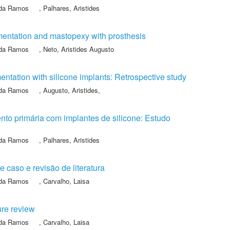
nda Ramos
,
Palhares, Aristides
gmentation and mastopexy with prosthesis
nda Ramos
,
Neto, Aristides Augusto
mentation with silicone implants: Retrospective study
nda Ramos
,
Augusto, Aristides
,
nto primária com implantes de silicone: Estudo
nda Ramos
,
Palhares, Aristides
caso e revisão de literatura
nda Ramos
,
Carvalho, Laisa
ure review
nda Ramos
,
Carvalho, Laisa