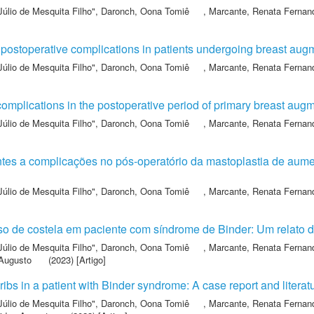
Júlio de Mesquita Filho"
,
Daronch, Oona Tomiê
,
Marcante, Renata Ferna
of postoperative complications in patients undergoing breast au
Júlio de Mesquita Filho"
,
Daronch, Oona Tomiê
,
Marcante, Renata Ferna
 complications in the postoperative period of primary breast aug
Júlio de Mesquita Filho"
,
Daronch, Oona Tomiê
,
Marcante, Renata Ferna
tes a complicações no pós-operatório da mastoplastia de aume
Júlio de Mesquita Filho"
,
Daronch, Oona Tomiê
,
Marcante, Renata Ferna
 de costela em paciente com síndrome de Binder: Um relato de 
Júlio de Mesquita Filho"
,
Daronch, Oona Tomiê
,
Marcante, Renata Ferna
 Augusto
(2023) [Artigo]
ribs in a patient with Binder syndrome: A case report and literat
Júlio de Mesquita Filho"
,
Daronch, Oona Tomiê
,
Marcante, Renata Ferna