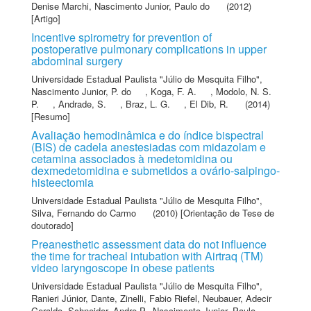
Denise Marchi
,
Nascimento Junior, Paulo do
(2012)
[Artigo]
Incentive spirometry for prevention of
postoperative pulmonary complications in upper
abdominal surgery
Universidade Estadual Paulista "Júlio de Mesquita Filho"
,
Nascimento Junior, P. do
,
Koga, F. A.
,
Modolo, N. S.
P.
,
Andrade, S.
,
Braz, L. G.
,
El Dib, R.
(2014)
[Resumo]
Avaliação hemodinâmica e do índice bispectral
(BIS) de cadela anestesiadas com midazolam e
cetamina associados à medetomidina ou
dexmedetomidina e submetidos a ovário-salpingo-
histeectomia
Universidade Estadual Paulista "Júlio de Mesquita Filho"
,
Silva, Fernando do Carmo
(2010) [Orientação de Tese de
doutorado]
Preanesthetic assessment data do not influence
the time for tracheal intubation with Airtraq (TM)
video laryngoscope in obese patients
Universidade Estadual Paulista "Júlio de Mesquita Filho"
,
Ranieri Júnior, Dante
,
Zinelli, Fabio Riefel
,
Neubauer, Adecir
Geraldo
,
Schneider, Andre P.
,
Nascimento Junior, Paulo