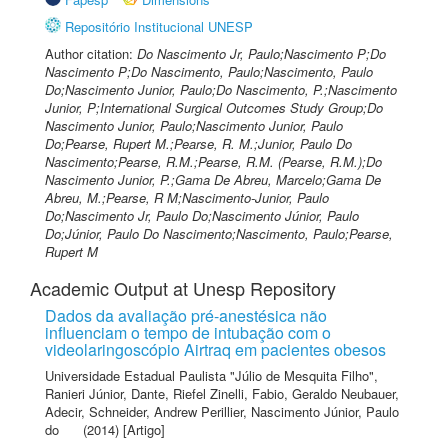
Repositório Institucional UNESP
Author citation:
Do Nascimento Jr, Paulo;Nascimento P;Do
Nascimento P;Do Nascimento, Paulo;Nascimento, Paulo
Do;Nascimento Junior, Paulo;Do Nascimento, P.;Nascimento
Junior, P;International Surgical Outcomes Study Group;Do
Nascimento Junior, Paulo;Nascimento Junior, Paulo
Do;Pearse, Rupert M.;Pearse, R. M.;Junior, Paulo Do
Nascimento;Pearse, R.M.;Pearse, R.M. (Pearse, R.M.);Do
Nascimento Junior, P.;Gama De Abreu, Marcelo;Gama De
Abreu, M.;Pearse, R M;Nascimento-Junior, Paulo
Do;Nascimento Jr, Paulo Do;Nascimento Júnior, Paulo
Do;Júnior, Paulo Do Nascimento;Nascimento, Paulo;Pearse,
Rupert M
Academic Output at Unesp Repository
Dados da avaliação pré-anestésica não
influenciam o tempo de intubação com o
videolaringoscópio Airtraq em pacientes obesos
Universidade Estadual Paulista "Júlio de Mesquita Filho"
,
Ranieri Júnior, Dante
,
Riefel Zinelli, Fabio
,
Geraldo Neubauer,
Adecir
,
Schneider, Andrew Perillier
,
Nascimento Júnior, Paulo
do
(2014) [Artigo]