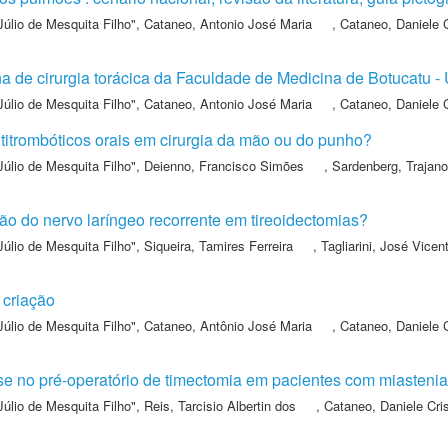
Júlio de Mesquita Filho"
,
Cataneo, Antonio José Maria
,
Cataneo, Daniele C
ina de cirurgia torácica da Faculdade de Medicina de Botucatu
Júlio de Mesquita Filho"
,
Cataneo, Antonio José Maria
,
Cataneo, Daniele C
titrombóticos orais em cirurgia da mão ou do punho?
Júlio de Mesquita Filho"
,
Deienno, Francisco Simões
,
Sardenberg, Trajano
ão do nervo laríngeo recorrente em tireoidectomias?
Júlio de Mesquita Filho"
,
Siqueira, Tamires Ferreira
,
Tagliarini, José Vicen
criação
Júlio de Mesquita Filho"
,
Cataneo, Antônio José Maria
,
Cataneo, Daniele C
e no pré-operatório de timectomia em pacientes com miastenia
Júlio de Mesquita Filho"
,
Reis, Tarcisio Albertin dos
,
Cataneo, Daniele Cris