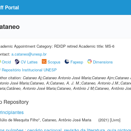
f Portal
Cataneo
ademic Appointment Category: RDIDP retired Academic title: MS-6
ntact:
a.cataneo@unesp.br
Orcid
CV Lattes
Scopus
Fapesp
Dimensions
Repositório Institucional UNESP
thor citation:
Cataneo Aj;Cataneo Antonio José Maria;Cataneo Ajm;Cataneo 
tonio José Maria;Cataneo, A;Cataneo, A. J. M.;Cataneo, Antonio J.M.;Catan
ria;Catâneo, Antonio José Maria;Cataneo, Antônio J M;Cataneo, Antônio Jos
p Repository
rincipiantes
Júlio de Mesquita Filho"
,
Cataneo, Antônio José Maria
(2021) [Livro]
s pulmões : cenário nacional, revisão da literatura, guia pictog