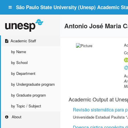
São Paulo State University (Unesp) Academic Staf
Antonio José Maria 
Academic Staff
Ac
by Name
Co
by School
by Department
Au
An
by Undergraduate program
Ma
by Graduate program
Academic Output at Unes
by Topic / Subject
Revisão sistemática para p
About
Universidade Estadual Paulista "
Doença cística congênita do