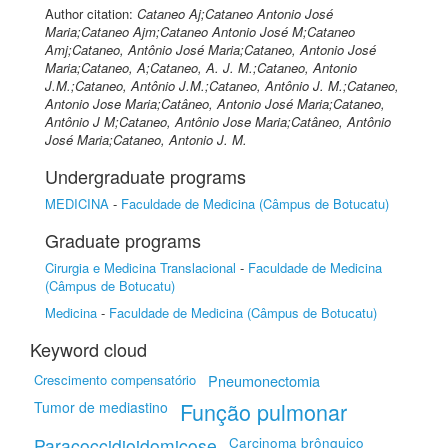
Author citation:
Cataneo Aj;Cataneo Antonio José
Maria;Cataneo Ajm;Cataneo Antonio José M;Cataneo
Amj;Cataneo, Antônio José Maria;Cataneo, Antonio José
Maria;Cataneo, A;Cataneo, A. J. M.;Cataneo, Antonio
J.M.;Cataneo, Antônio J.M.;Cataneo, Antônio J. M.;Cataneo,
Antonio Jose Maria;Catâneo, Antonio José Maria;Cataneo,
Antônio J M;Cataneo, Antônio Jose Maria;Catâneo, Antônio
José Maria;Cataneo, Antonio J. M.
Undergraduate programs
MEDICINA
-
Faculdade de Medicina (Câmpus de Botucatu)
Graduate programs
Cirurgia e Medicina Translacional
-
Faculdade de Medicina
(Câmpus de Botucatu)
Medicina
-
Faculdade de Medicina (Câmpus de Botucatu)
Keyword cloud
Crescimento compensatório
Pneumonectomia
Função pulmonar
Tumor de mediastino
Paracoccidioidomicose
Carcinoma brônquico