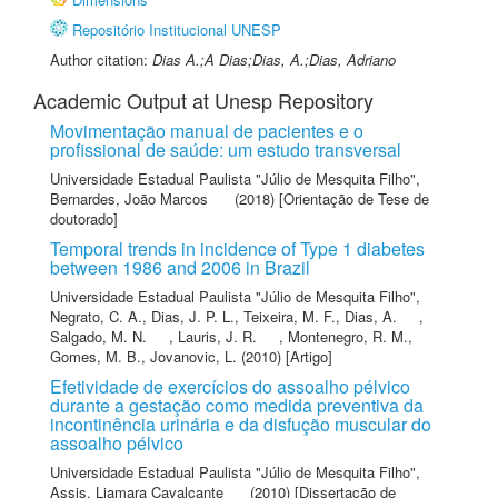
Repositório Institucional UNESP
Author citation:
Dias A.;A Dias;Dias, A.;Dias, Adriano
Academic Output at Unesp Repository
Movimentação manual de pacientes e o
profissional de saúde: um estudo transversal
Universidade Estadual Paulista "Júlio de Mesquita Filho"
,
Bernardes, João Marcos
(2018) [Orientação de Tese de
doutorado]
Temporal trends in incidence of Type 1 diabetes
between 1986 and 2006 in Brazil
Universidade Estadual Paulista "Júlio de Mesquita Filho"
,
Negrato, C. A.
,
Dias, J. P. L.
,
Teixeira, M. F.
,
Dias, A.
,
Salgado, M. N.
,
Lauris, J. R.
,
Montenegro, R. M.
,
Gomes, M. B.
,
Jovanovic, L.
(2010) [Artigo]
Efetividade de exercícios do assoalho pélvico
durante a gestação como medida preventiva da
incontinência urinária e da disfução muscular do
assoalho pélvico
Universidade Estadual Paulista "Júlio de Mesquita Filho"
,
Assis, Liamara Cavalcante
(2010) [Dissertação de