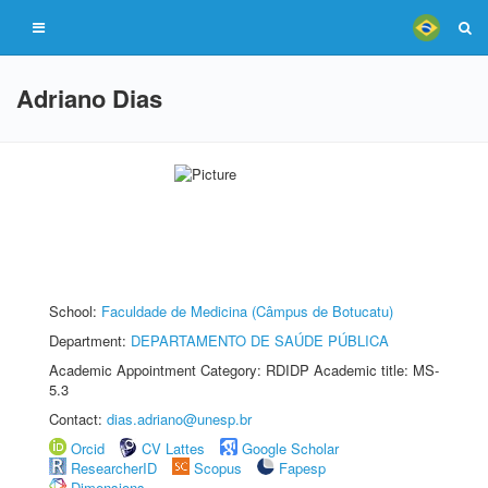
Adriano Dias
School:
Faculdade de Medicina (Câmpus de Botucatu)
Department:
DEPARTAMENTO DE SAÚDE PÚBLICA
Academic Appointment Category: RDIDP Academic title: MS-
5.3
Contact:
dias.adriano@unesp.br
Orcid
CV Lattes
Google Scholar
ResearcherID
Scopus
Fapesp
Dimensions