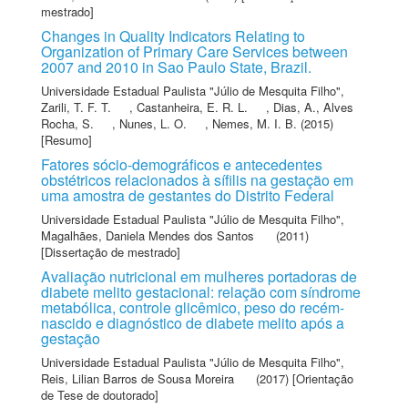
mestrado]
Changes in Quality Indicators Relating to
Organization of Primary Care Services between
2007 and 2010 in Sao Paulo State, Brazil.
Universidade Estadual Paulista "Júlio de Mesquita Filho"
,
Zarili, T. F. T.
,
Castanheira, E. R. L.
,
Dias, A.
,
Alves
Rocha, S.
,
Nunes, L. O.
,
Nemes, M. I. B.
(2015)
[Resumo]
Fatores sócio-demográficos e antecedentes
obstétricos relacionados à sífilis na gestação em
uma amostra de gestantes do Distrito Federal
Universidade Estadual Paulista "Júlio de Mesquita Filho"
,
Magalhães, Daniela Mendes dos Santos
(2011)
[Dissertação de mestrado]
Avaliação nutricional em mulheres portadoras de
diabete melito gestacional: relação com síndrome
metabólica, controle glicêmico, peso do recém-
nascido e diagnóstico de diabete melito após a
gestação
Universidade Estadual Paulista "Júlio de Mesquita Filho"
,
Reis, Lilian Barros de Sousa Moreira
(2017) [Orientação
de Tese de doutorado]