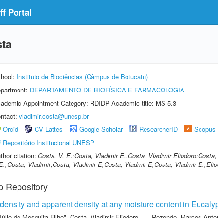
f Portal
sta
hool:
Instituto de Biociências (Câmpus de Botucatu)
partment:
DEPARTAMENTO DE BIOFÍSICA E FARMACOLOGIA
ademic Appointment Category: RDIDP Academic title: MS-5.3
ntact:
vladimir.costa@unesp.br
Orcid
CV Lattes
Google Scholar
ResearcherID
Scopus
Repositório Institucional UNESP
thor citation:
Costa, V. E.;Costa, Vladimir E.;Costa, Vladimir Eliodoro;Costa,
E.;Costa, Vladimir;Costa, Vladimir E;Costa, Vladmir E;Costa, Vladmir E.;Elio
p Repository
ensity and apparent density at any moisture content in Eucaly
Júlio de Mesquita Filho"
,
Costa, Vladimir Eliodoro
,
Rezende, Marcos Anton