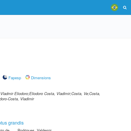
Fapesp
Dimensions
 Vladmir Eliodoro;Eliodoro Costa, Vladimir;Costa, Ve;Costa,
doro-Costa, Vladimir
ptus grandis
io de
,
Rodrigues, Valdemir