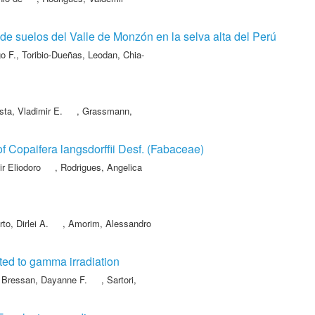
de suelos del Valle de Monzón en la selva alta del Perú
o F.
,
Toribio-Dueñas, Leodan
,
Chia-
sta, Vladimir E.
,
Grassmann,
of Copaifera langsdorffii Desf. (Fabaceae)
r Eliodoro
,
Rodrigues, Angelica
to, Dirlei A.
,
Amorim, Alessandro
ted to gamma irradiation
,
Bressan, Dayanne F.
,
Sartori,