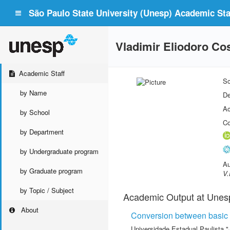
São Paulo State University (Unesp) Academic Staf
Vladimir Eliodoro Co
Academic Staff
Sc
by Name
De
Ac
by School
Co
by Department
by Undergraduate program
Au
by Graduate program
V.
by Topic / Subject
Academic Output at Unes
About
Conversion between basic d
Universidade Estadual Paulista "