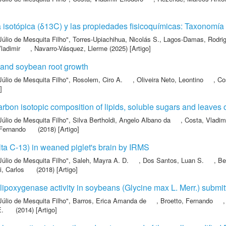
a isotópica (δ13C) y las propiedades fisicoquímicas: Taxonomía 
Júlio de Mesquita Filho"
,
Torres-Upiachihua, Nicolás S.
,
Lagos-Damas, Rodrig
ladimir
,
Navarro-Vásquez, Llerme
(2025) [Artigo]
 and soybean root growth
Júlio de Mesquita Filho"
,
Rosolem, Ciro A.
,
Oliveira Neto, Leontino
,
Co
]
carbon isotopic composition of lipids, soluble sugars and leaves 
Júlio de Mesquita Filho"
,
Silva Bertholdi, Angelo Albano da
,
Costa, Vladimi
 Fernando
(2018) [Artigo]
lta C-13) in weaned piglet's brain by IRMS
Júlio de Mesquita Filho"
,
Saleh, Mayra A. D.
,
Dos Santos, Luan S.
,
Ber
i, Carlos
(2018) [Artigo]
ipoxygenase activity in soybeans (Glycine max L. Merr.) submit
Júlio de Mesquita Filho"
,
Barros, Erica Amanda de
,
Broetto, Fernando
E.
(2014) [Artigo]