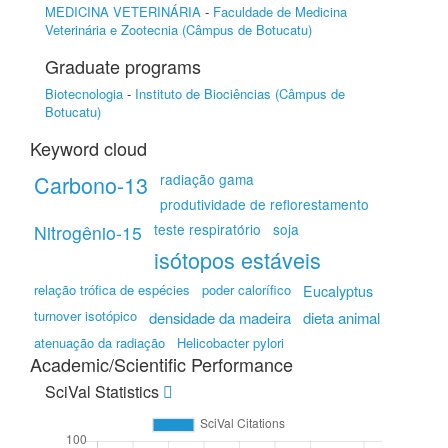
MEDICINA VETERINÁRIA
-
Faculdade de Medicina
Veterinária e Zootecnia (Câmpus de Botucatu)
Graduate programs
Biotecnologia
-
Instituto de Biociências (Câmpus de
Botucatu)
Keyword cloud
Carbono-13
radiação gama
produtividade de reflorestamento
teste respiratório
soja
Nitrogênio-15
isótopos estáveis
relação trófica de espécies
poder calorífico
Eucalyptus
turnover isotópico
densidade da madeira
dieta animal
atenuação da radiação
Helicobacter pylori
Academic/Scientific Performance
SciVal Statistics