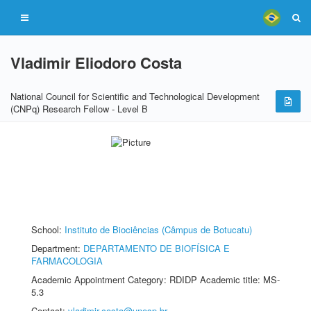
Vladimir Eliodoro Costa
National Council for Scientific and Technological Development
(CNPq) Research Fellow - Level B
School:
Instituto de Biociências (Câmpus de Botucatu)
Department:
DEPARTAMENTO DE BIOFÍSICA E
FARMACOLOGIA
Academic Appointment Category: RDIDP Academic title: MS-
5.3
Contact:
vladimir.costa@unesp.br