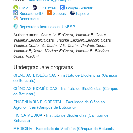
Orcid
CV Lattes
Google Scholar
ResearcherID
Scopus
Fapesp
Dimensions
Repositório Institucional UNESP
Author citation:
Costa, V. E.;Costa, Vladimir E.;Costa,
Vladimir Eliodoro;Costa, Vladmir Eliodoro;Eliodoro Costa,
Vladimir;Costa, Ve;Costa, V.E.;Costa, Vladimir;Costa,
Vladimir E;Costa, Vladmir E;Costa, Vladmir E.;Eliodoro-
Costa, Vladimir
Undergraduate programs
CIÊNCIAS BIOLÓGICAS
-
Instituto de Biociências (Câmpus
de Botucatu)
CIÊNCIAS BIOMÉDICAS
-
Instituto de Biociências (Câmpus
de Botucatu)
ENGENHARIA FLORESTAL
-
Faculdade de Ciências
Agronômicas (Câmpus de Botucatu)
FÍSICA MÉDICA
-
Instituto de Biociências (Câmpus de
Botucatu)
MEDICINA
-
Faculdade de Medicina (Câmpus de Botucatu)