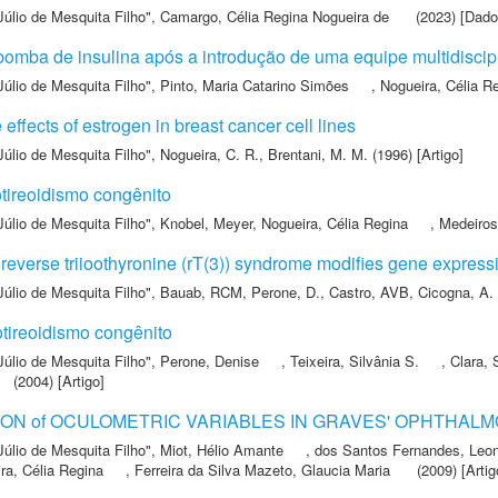
Júlio de Mesquita Filho"
,
Camargo, Célia Regina Nogueira de
(2023) [Dado
bomba de insulina após a introdução de uma equipe multidiscip
Júlio de Mesquita Filho"
,
Pinto, Maria Catarino Simões
,
Nogueira, Célia R
effects of estrogen in breast cancer cell lines
Júlio de Mesquita Filho"
,
Nogueira, C. R.
,
Brentani, M. M.
(1996) [Artigo]
tireoidismo congênito
Júlio de Mesquita Filho"
,
Knobel, Meyer
,
Nogueira, Célia Regina
,
Medeiros
 reverse triioothyronine (rT(3)) syndrome modifies gene expressio
Júlio de Mesquita Filho"
,
Bauab, RCM
,
Perone, D.
,
Castro, AVB
,
Cicogna, A.
tireoidismo congênito
Júlio de Mesquita Filho"
,
Perone, Denise
,
Teixeira, Silvânia S.
,
Clara, 
(2004) [Artigo]
ON of OCULOMETRIC VARIABLES IN GRAVES' OPHTHAL
Júlio de Mesquita Filho"
,
Miot, Hélio Amante
,
dos Santos Fernandes, Leon
ra, Célia Regina
,
Ferreira da Silva Mazeto, Glaucia Maria
(2009) [Artig