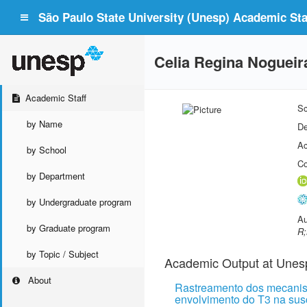
São Paulo State University (Unesp) Academic Staf
Celia Regina Noguei
Academic Staff
Sc
by Name
De
Ac
by School
Co
by Department
by Undergraduate program
Au
by Graduate program
R;
by Topic / Subject
Academic Output at Unes
About
Rastreamento dos mecanism
envolvimento do T3 na susc