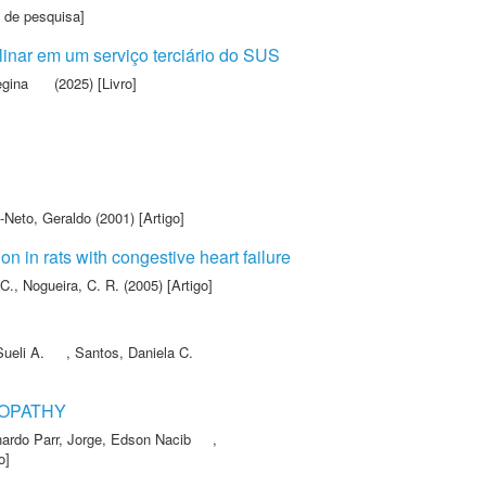
 de pesquisa]
linar em um serviço terciário do SUS
egina
(2025) [Livro]
-Neto, Geraldo
(2001) [Artigo]
n in rats with congestive heart failure
 C.
,
Nogueira, C. R.
(2005) [Artigo]
Sueli A.
,
Santos, Daniela C.
MOPATHY
ardo Parr
,
Jorge, Edson Nacib
,
o]