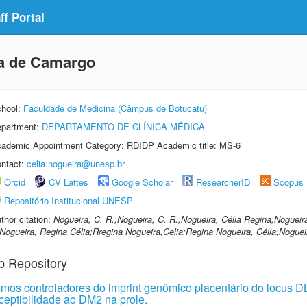
f Portal
ra de Camargo
hool:
Faculdade de Medicina (Câmpus de Botucatu)
partment:
DEPARTAMENTO DE CLÍNICA MÉDICA
ademic Appointment Category: RDIDP Academic title: MS-6
ntact:
celia.nogueira@unesp.br
Orcid
CV Lattes
Google Scholar
ResearcherID
Scopus
Repositório Institucional UNESP
thor citation:
Nogueira, C. R.;Nogueira, C. R.;Nogueira, Célia Regina;Nogueira
Nogueira, Regina Célia;Rregina Nogueira,Celia;Regina Nogueira, Célia;Noguei
p Repository
os controladores do imprint genômico placentário do locus D
eptibilidade ao DM2 na prole.