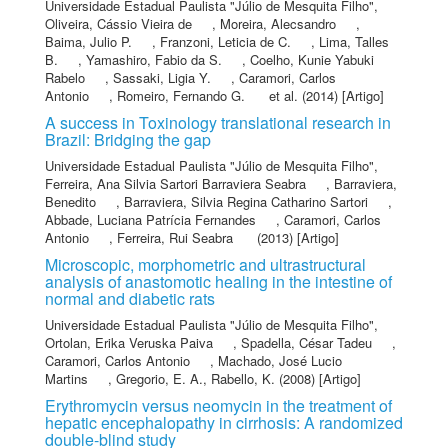
Universidade Estadual Paulista "Júlio de Mesquita Filho"
,
Oliveira, Cássio Vieira de
,
Moreira, Alecsandro
,
Baima, Julio P.
,
Franzoni, Leticia de C.
,
Lima, Talles
B.
,
Yamashiro, Fabio da S.
,
Coelho, Kunie Yabuki
Rabelo
,
Sassaki, Ligia Y.
,
Caramori, Carlos
Antonio
,
Romeiro, Fernando G.
et al.
(2014) [Artigo]
A success in Toxinology translational research in
Brazil: Bridging the gap
Universidade Estadual Paulista "Júlio de Mesquita Filho"
,
Ferreira, Ana Silvia Sartori Barraviera Seabra
,
Barraviera,
Benedito
,
Barraviera, Silvia Regina Catharino Sartori
,
Abbade, Luciana Patrícia Fernandes
,
Caramori, Carlos
Antonio
,
Ferreira, Rui Seabra
(2013) [Artigo]
Microscopic, morphometric and ultrastructural
analysis of anastomotic healing in the intestine of
normal and diabetic rats
Universidade Estadual Paulista "Júlio de Mesquita Filho"
,
Ortolan, Erika Veruska Paiva
,
Spadella, César Tadeu
,
Caramori, Carlos Antonio
,
Machado, José Lucio
Martins
,
Gregorio, E. A.
,
Rabello, K.
(2008) [Artigo]
Erythromycin versus neomycin in the treatment of
hepatic encephalopathy in cirrhosis: A randomized
double-blind study