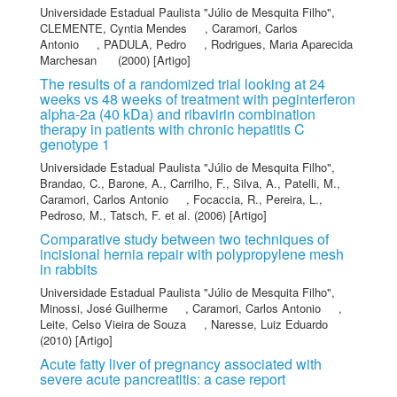
Universidade Estadual Paulista "Júlio de Mesquita Filho"
,
CLEMENTE, Cyntia Mendes
,
Caramori, Carlos
Antonio
,
PADULA, Pedro
,
Rodrigues, Maria Aparecida
Marchesan
(2000) [Artigo]
The results of a randomized trial looking at 24
weeks vs 48 weeks of treatment with peginterferon
alpha-2a (40 kDa) and ribavirin combination
therapy in patients with chronic hepatitis C
genotype 1
Universidade Estadual Paulista "Júlio de Mesquita Filho"
,
Brandao, C.
,
Barone, A.
,
Carrilho, F.
,
Silva, A.
,
Patelli, M.
,
Caramori, Carlos Antonio
,
Focaccia, R.
,
Pereira, L.
,
Pedroso, M.
,
Tatsch, F.
et al.
(2006) [Artigo]
Comparative study between two techniques of
incisional hernia repair with polypropylene mesh
in rabbits
Universidade Estadual Paulista "Júlio de Mesquita Filho"
,
Minossi, José Guilherme
,
Caramori, Carlos Antonio
,
Leite, Celso Vieira de Souza
,
Naresse, Luiz Eduardo
(2010) [Artigo]
Acute fatty liver of pregnancy associated with
severe acute pancreatitis: a case report