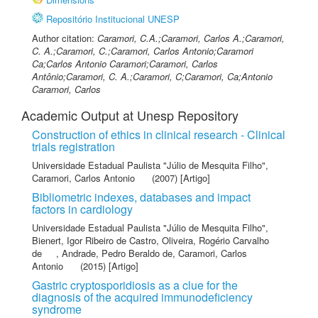
Repositório Institucional UNESP
Author citation:
Caramori, C.A.;Caramori, Carlos A.;Caramori,
C. A.;Caramori, C.;Caramori, Carlos Antonio;Caramori
Ca;Carlos Antonio Caramori;Caramori, Carlos
Antônio;Caramori, C. A.;Caramori, C;Caramori, Ca;Antonio
Caramori, Carlos
Academic Output at Unesp Repository
Construction of ethics in clinical research - Clinical
trials registration
Universidade Estadual Paulista "Júlio de Mesquita Filho"
,
Caramori, Carlos Antonio
(2007) [Artigo]
Bibliometric indexes, databases and impact
factors in cardiology
Universidade Estadual Paulista "Júlio de Mesquita Filho"
,
Bienert, Igor Ribeiro de Castro
,
Oliveira, Rogério Carvalho
de
,
Andrade, Pedro Beraldo de
,
Caramori, Carlos
Antonio
(2015) [Artigo]
Gastric cryptosporidiosis as a clue for the
diagnosis of the acquired immunodeficiency
syndrome